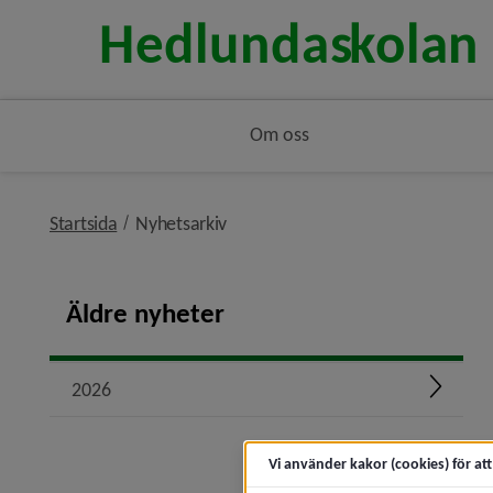
Om oss
nivå i brödsmulenavigeringen
Startsida
Nyhetsarkiv
Äldre nyheter
2026
Expand
Vi använder kakor (cookies) för at