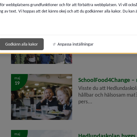
 för webbplatsens grundfunktioner och för att förbättra webbplatsen. Vi vill ocks
ng av text. Vi hoppas att det känns okej och att du godkänner alla kakor. Du kan
maj
2026-05-19
Skolan arbetar med hål
19
handlings­kompetens
Se filmen från Hedlundask
Godkänn alla kakor
Anpassa inställningar
2024 och blev startskottet
maj
2026-05-19
SchoolFood4Change – 
19
Visste du att Hedlundaskola
hållbar och hälsosam mat
pers...
maj
2026-05-19
Hedlundaskolan byggs 