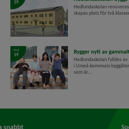
19
Hedlundaskolan renoveras 
skapas plats för två klasse
maj
2026-05-19
Bygger nytt av gammal
19
Hedlundaskolan fylldes av 
i Umeå kommuns byggåterb
som är...
a snabbt
So