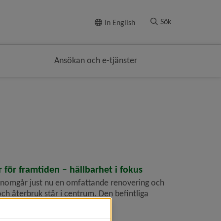
Till innehållet
Sök
In English
Ansökan och e-tjänster
för framtiden – hållbarhet i fokus
nomgår just nu en omfattande renovering och
ch återbruk står i centrum. Den befintliga
.