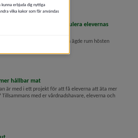
å kunna erbjuda dig nyttiga
 ändra vilka kakor som får användas
lbar utveckling för att stimulera elevernas
olans byggåterbruksfestival som ägde rum hösten
 inför ombyggnation av skolan.
mer hållbar mat
n är med i ett projekt för att få eleverna att äta mer
? Tillsammans med er vårdnadshavare, eleverna och
ut