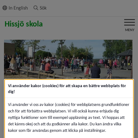
ll innehållet
In English
Sök
MENY
Vi använder kakor (cookies) för att skapa en bättre webbplats för
dig!
Välkommen till oss på Hissjö 
Vi använder vi oss av kakor (cookies) för webbplatsens grundfunktioner
skola
och för att förbättra webbplatsen. Vi vill också kunna erbjuda dig
nyttiga funktioner som till exempel uppläsning av text. Vi hoppas att
det känns okej och att du godkänner alla kakor. Du kan ändra vilka
Hissjö skola är en F–6-skola 14 kilometer nordväst om 
kakor som får användas genom att klicka på inställningar.
Umeå. Här går cirka 100 elever från Hissjö och 