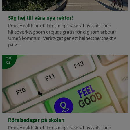
2026-03-02
Säg hej till våra nya rektor!
Prius Health är ett forskningsbaserat livsstils- och
hälsoverktyg som erbjuds gratis för dig som arbetar i
Umeå kommun. Verktyget ger ett helhetsperspektiv
på v...
mar
02
2026-03-02
Rörelsedagar på skolan
Prius Health är ett forskningsbaserat livsstils- och