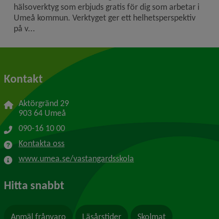
hälsoverktyg som erbjuds gratis för dig som arbetar i
Umeå kommun. Verktyget ger ett helhetsperspektiv
på v...
Kontakt
Aktörgränd 29
903 64 Umeå
090-16 10 00
Kontakta oss
www.umea.se/vastangardsskola
Hitta snabbt
Anmäl frånvaro
Läsårstider
Skolmat