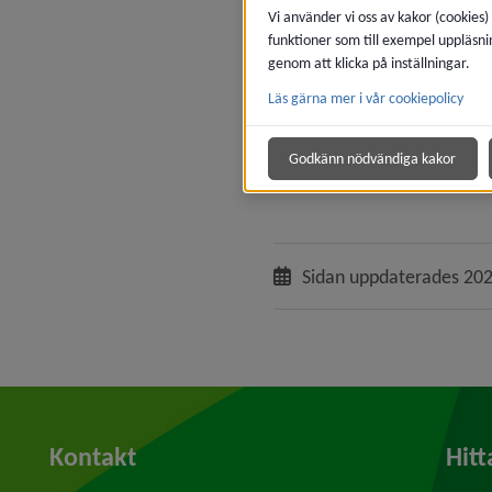
Midgårdsskolan
Vi använder vi oss av kakor (cookies)
funktioner som till exempel uppläsni
Fristående skolor
genom att klicka på inställningar.
Länk til
Minervagymnasium
Läs gärna mer i vår cookiepolicy
Länk till ann
NTI-gymnasiet
Län
Thoren Sports Academy
Godkänn nödvändiga kakor
Länk till an
Yrkesgymnasiet
Sidan uppdaterades
202
Kontakt
Hitt