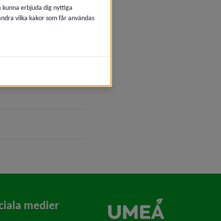
å kunna erbjuda dig nyttiga
 ändra vilka kakor som får användas
ciala medier