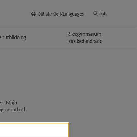
Till innehållet
Sök
Giälah/Kieli/Languages
Riksgymnasium,
nutbildning
rörelsehindrade
t, Maja 
ogramutbud. 