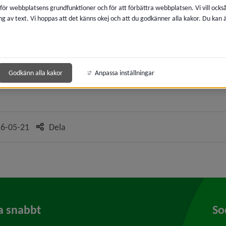
 för webbplatsens grundfunktioner och för att förbättra webbplatsen. Vi vill ocks
ng av text. Vi hoppas att det känns okej och att du godkänner alla kakor. Du kan
l annan webbplats, öppnas i nytt fönster.
an webbplats, öppnas i nytt fönster.
k till annan webbplats, öppnas i nytt fönster.
Godkänn alla kakor
Anpassa inställningar
nan webbplats, öppnas i nytt fönster.
6-05-21
Dela
a snabbt
So