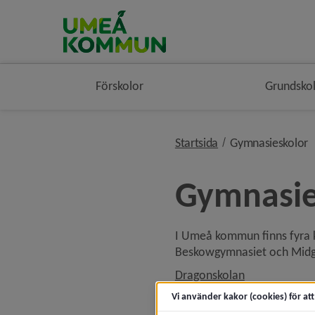
Förskolor
Grundsko
n
Startsida
Gymnasieskolor
Gymnasie
I Umeå kommun finns fyra 
Beskowgymnasiet och Midgå
Dragonskolan
Forslundagymnasiet
Vi använder kakor (cookies) för at
Maja Beskowgymnasiet