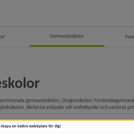
Gymnasieskolor
lor
Vuxe
ivå i brödsmulenavigeringen
skolor
kommunala gymnasieskolor: Dragonskolan, Forslundagymnasie
rdsskolan. Skolorna erbjuder ett omfattande och varierat pr
t skapa en bättre webbplats för dig!