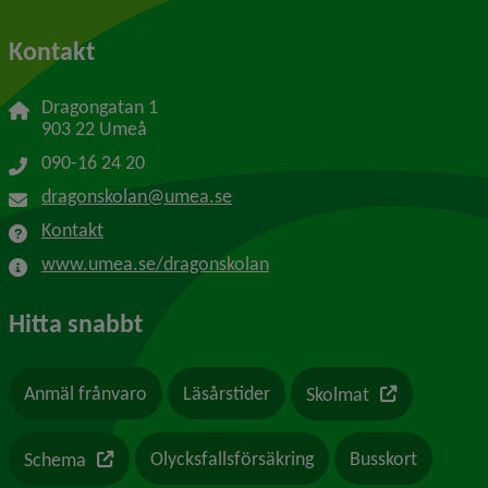
Kontakt
Dragongatan 1
903 22 Umeå
090-16 24 20
dragonskolan@umea.se
Kontakt
www.umea.se/dragonskolan
Hitta snabbt
Länk till en a
Anmäl frånvaro
Läsårstider
Skolmat
Länk till en annan webbplats
Olycksfallsförsäkring
Busskort
Schema