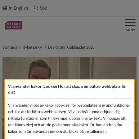
ll innehållet
In English
Sök
MENY
nivå i brödsmulenavigeringen
nivå i brödsmulenavigerin
Startsida
Nyhetsarkiv
David vann Guldäpplet 2025
Vi använder kakor (cookies) för att skapa en bättre webbplats för
dig!
Vi använder vi oss av kakor (cookies) för webbplatsens grundfunktioner
och för att förbättra webbplatsen. Vi vill också kunna erbjuda dig
nyttiga funktioner som till exempel uppläsning av text. Vi hoppas att
det känns okej och att du godkänner alla kakor. Du kan ändra vilka
kakor som får användas genom att klicka på inställningar.