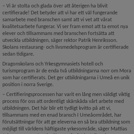
– Vi är stolta och glada över att återigen ha blivit 
certifierade! Det betyder att vi har ett väl fungerande 
samarbete med branschen samt att vi vet att vårat 
kvalitetsarbete fungerar. Vi ser fram emot att ta emot nya 
elever och tillsammans med branschen fortsätta att 
utveckla utbildningen, säger rektor Patrik Henriksson. 
Skolans restaurang- och livsmedelsprogram är certifierade 
sedan tidigare.
Dragonskolans och Yrkesgymnasiets hotell och 
turismprogram är de enda två utbildningarna norr om Mora 
som har certifierats. Det ger utbildningarna i Umeå en unik 
position i norra Sverige.
– Certifieringsprocessen har varit en lång men väldigt viktig 
process för oss att ordentligt skärskåda vårt arbete med 
utbildningen. Det här blir ett tydligt kvitto på att vi, 
tillsammans med en enad bransch I Umeåområdet, har 
förutsättningar för att ge eleverna en så bra utbildning som 
möjligt till världens häftigaste yrkesområde, säger Mattias 