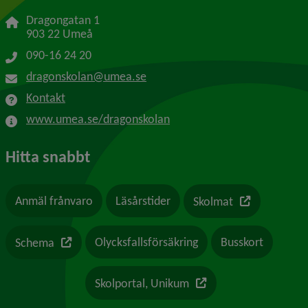
Dragongatan 1
903 22 Umeå
090-16 24 20
dragonskolan@umea.se
Kontakt
www.umea.se/dragonskolan
Hitta snabbt
Länk till en a
Anmäl frånvaro
Läsårstider
Skolmat
Länk till en annan webbplats
Olycksfallsförsäkring
Busskort
Schema
Länk till en annan webb
Skolportal, Unikum