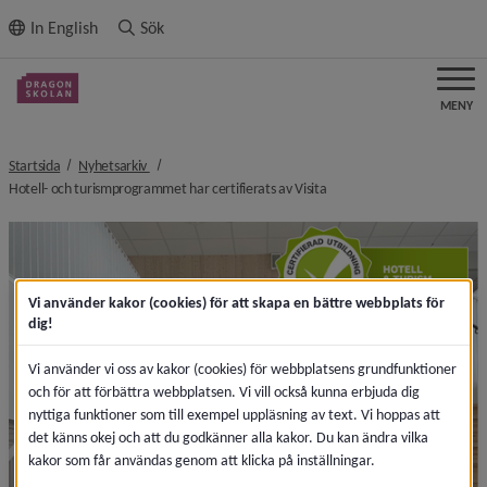
ll innehållet
In English
Sök
MENY
nivå i brödsmulenavigeringen
Startsida
Nyhetsarkiv
nivå i brödsmulenavigering
Hotell- och turismprogrammet har certifierats av Visita
Vi använder kakor (cookies) för att skapa en bättre webbplats för
dig!
Vi använder vi oss av kakor (cookies) för webbplatsens grundfunktioner
och för att förbättra webbplatsen. Vi vill också kunna erbjuda dig
nyttiga funktioner som till exempel uppläsning av text. Vi hoppas att
det känns okej och att du godkänner alla kakor. Du kan ändra vilka
kakor som får användas genom att klicka på inställningar.