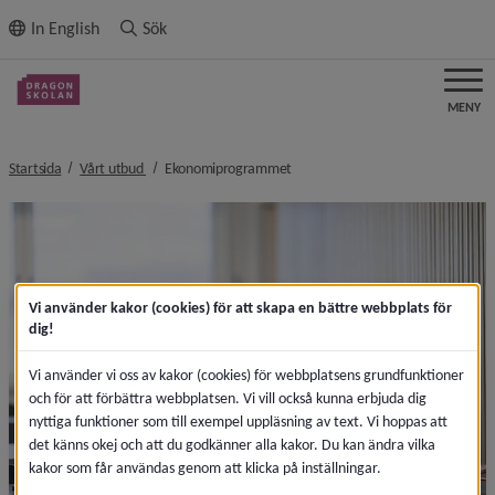
ll innehållet
In English
Sök
MENY
nivå i brödsmulenavigeringen
nivå i brödsmulenavigeringen
Startsida
Vårt utbud
Ekonomiprogrammet
Vi använder kakor (cookies) för att skapa en bättre webbplats för
dig!
Vi använder vi oss av kakor (cookies) för webbplatsens grundfunktioner
och för att förbättra webbplatsen. Vi vill också kunna erbjuda dig
nyttiga funktioner som till exempel uppläsning av text. Vi hoppas att
det känns okej och att du godkänner alla kakor. Du kan ändra vilka
kakor som får användas genom att klicka på inställningar.