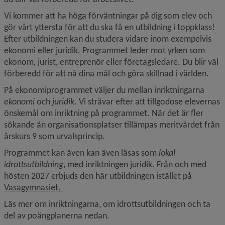
Vi kommer att ha höga förväntningar på dig som elev och 
gör vårt yttersta för att du ska få en utbildning i toppklass! 
Efter utbildningen kan du studera vidare inom exempelvis 
ekonomi eller juridik. Programmet leder mot yrken som 
ekonom, jurist, entreprenör eller företagsledare. Du blir väl 
förberedd för att nå dina mål och göra skillnad i världen.
På ekonomiprogrammet väljer du mellan inriktningarna 
ekonomi
 och 
juridik. 
Vi strävar efter att tillgodose elevernas 
önskemål om inriktning på programmet. När det är fler 
sökande än organisationsplatser tillämpas meritvärdet från 
årskurs 9 som urvalsprincip.
Programmet kan även kan även läsas som 
l
okal 
idrottsutbildning
, med inriktningen juridik. Från och med 
hösten 2027 erbjuds den här utbildningen istället på 
Vasagymnasiet. 
Läs mer om inriktningarna, om idrottsutbildningen och ta 
del av poängplanerna nedan.