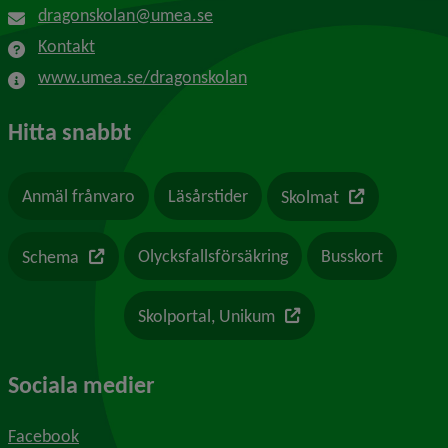
dragonskolan@umea.se
Kontakt
www.umea.se/dragonskolan
Hitta snabbt
Länk till en a
Anmäl frånvaro
Läsårstider
Skolmat
Länk till en annan webbplats
Olycksfallsförsäkring
Busskort
Schema
Länk till en annan webb
Skolportal, Unikum
Sociala medier
Facebook