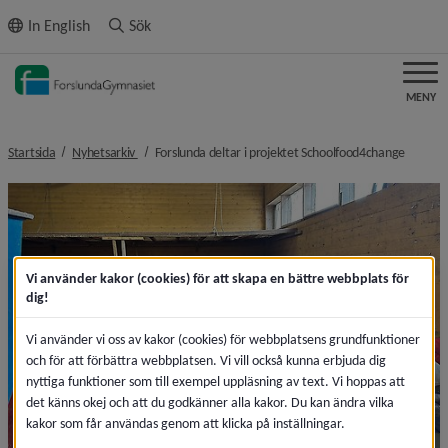
ll innehållet
In English
Sök
MENY
nivå i brödsmulenavigeringen
nivå i 
Startsida
Nyhetsarkiv
Forslunda deltar i projektet Schoolfood4change
Vi använder kakor (cookies) för att skapa en bättre webbplats för
dig!
Vi använder vi oss av kakor (cookies) för webbplatsens grundfunktioner
och för att förbättra webbplatsen. Vi vill också kunna erbjuda dig
nyttiga funktioner som till exempel uppläsning av text. Vi hoppas att
det känns okej och att du godkänner alla kakor. Du kan ändra vilka
kakor som får användas genom att klicka på inställningar.