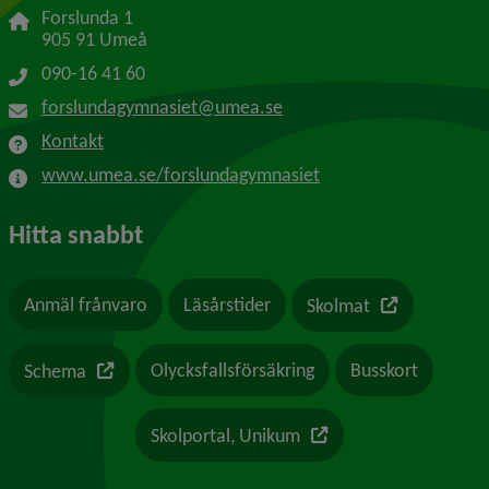
Forslunda 1
905 91 Umeå
090-16 41 60
forslundagymnasiet@umea.se
Kontakt
www.umea.se/forslundagymnasiet
Hitta snabbt
Länk till en a
Anmäl frånvaro
Läsårstider
Skolmat
Länk till en annan webbplats
Olycksfallsförsäkring
Busskort
Schema
Länk till en annan webb
Skolportal, Unikum