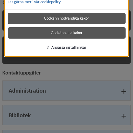
göra felamälan till skolvaktmästeriet.
Läs gärna mer i vår cookiepolicy
Godkänn nödvändiga kakor
Enkäter och undersökningar
Godkänn alla kakor
Externa besökare och
Anpassa inställningar
informationsspridning via bokbord
Kontaktuppgifter
Administration
Bibliotek