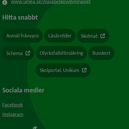
www.umea.se/majabeskowgymnasiet
Hitta snabbt
Länk till en a
Anmäl frånvaro
Läsårstider
Skolmat
Länk till en annan webbplats
Olycksfallsförsäkring
Busskort
Schema
Länk till en annan webb
Skolportal, Unikum
Sociala medier
Facebook
Instagram