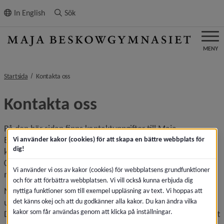
ll innehållet
In English
Sök
MENY
nivå i brödsmulenavigeringen
Startsida
Kontakta oss
Kontakta oss
På den här sidan finns kontaktuppgifter till Maja 
Beskowgymnasiets personal. Hittar du inte den du söker 
Vi använder kakor (cookies) för att skapa en bättre webbplats för
dig!
kan du ringa till Umeå kommuns växel på telefonnummer 
090-16 10 00 eller skicka ett mail till 
Vi använder vi oss av kakor (cookies) för webbplatsens grundfunktioner
majabeskowgymnasiet@umea.se.
och för att förbättra webbplatsen. Vi vill också kunna erbjuda dig
Nedan kan du även anmäla intresse till enkäter och 
nyttiga funktioner som till exempel uppläsning av text. Vi hoppas att
det känns okej och att du godkänner alla kakor. Du kan ändra vilka
undersökningar, eller informationsspridning via bokbord. 
kakor som får användas genom att klicka på inställningar.
Där finns även en länk som du som elev kan använda för att 