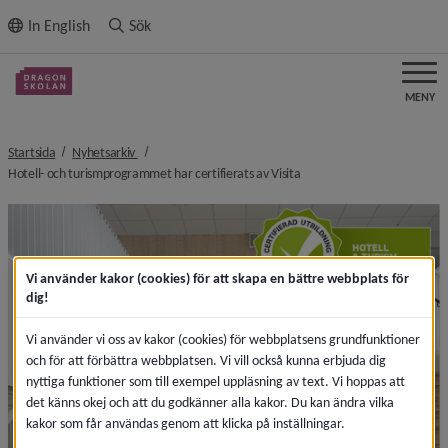
ll innehållet
In English
Sök
MENY
nivå i brödsmulenavigeringen
Startsida
Nyhetsarkiv
nivå i brödsmulenavigering
Hotell- och turismprogrammet har certifierats av Visita
Vi använder kakor (cookies) för att skapa en bättre webbplats för
dig!
Vi använder vi oss av kakor (cookies) för webbplatsens grundfunktioner
och för att förbättra webbplatsen. Vi vill också kunna erbjuda dig
nyttiga funktioner som till exempel uppläsning av text. Vi hoppas att
det känns okej och att du godkänner alla kakor. Du kan ändra vilka
kakor som får användas genom att klicka på inställningar.