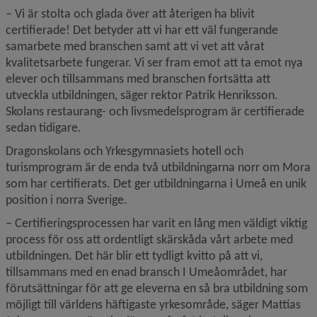
– Vi är stolta och glada över att återigen ha blivit 
certifierade! Det betyder att vi har ett väl fungerande 
samarbete med branschen samt att vi vet att vårat 
kvalitetsarbete fungerar. Vi ser fram emot att ta emot nya 
elever och tillsammans med branschen fortsätta att 
utveckla utbildningen, säger rektor Patrik Henriksson. 
Skolans restaurang- och livsmedelsprogram är certifierade 
sedan tidigare.
Dragonskolans och Yrkesgymnasiets hotell och 
turismprogram är de enda två utbildningarna norr om Mora 
som har certifierats. Det ger utbildningarna i Umeå en unik 
position i norra Sverige.
– Certifieringsprocessen har varit en lång men väldigt viktig 
process för oss att ordentligt skärskåda vårt arbete med 
utbildningen. Det här blir ett tydligt kvitto på att vi, 
tillsammans med en enad bransch I Umeåområdet, har 
förutsättningar för att ge eleverna en så bra utbildning som 
möjligt till världens häftigaste yrkesområde, säger Mattias 