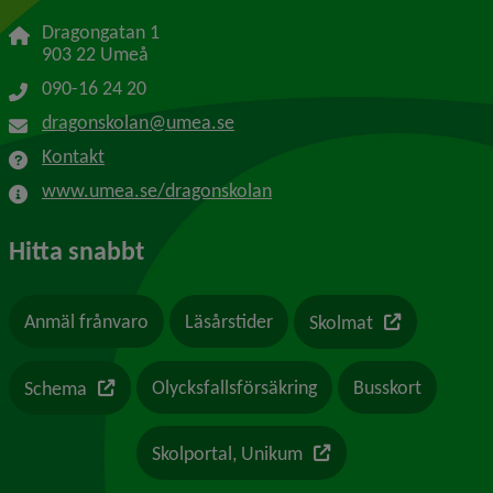
Dragongatan 1
903 22 Umeå
090-16 24 20
dragonskolan@umea.se
Kontakt
www.umea.se/dragonskolan
Hitta snabbt
Länk till en a
Anmäl frånvaro
Läsårstider
Skolmat
Länk till en annan webbplats
Olycksfallsförsäkring
Busskort
Schema
Länk till en annan webb
Skolportal, Unikum