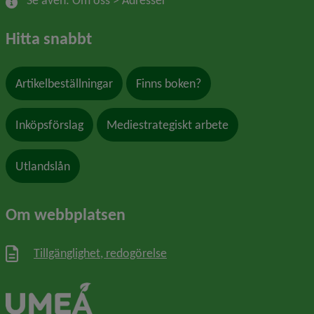
Se även: Om oss > Adresser
Hitta snabbt
Artikelbeställningar
Finns boken?
Inköpsförslag
Mediestrategiskt arbete
Utlandslån
Om webbplatsen
Tillgänglighet, redogörelse