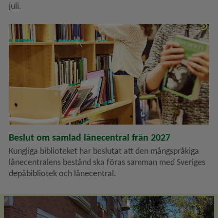
juli.
Bokvagn och två personer delvis skymda, bild från KB.
Beslut om samlad lånecentral från 2027
Kungliga biblioteket har beslutat att den mångspråkiga
lånecentralens bestånd ska föras samman med Sveriges
depåbibliotek och lånecentral.