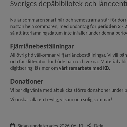
Sveriges depåbibliotek och lånecentral
i tider av kris)
ln Uppdatera Biblioteksdatabasen!)
Nu är sommaren snart här och semestrarna står för dörre
nästan hela sommaren, med undantag för 
perioden 3 - 2
llt?)
så att återlämningsdatum inte infaller under denna perio
Fjärrlånebeställningar
 service i Dalarna)
All övrig tid välkomnar vi fjärrlånebeställningar. Vi vill på
eln Gallra med CREW – webbinarium)
och facklitteratur, för både barn och vuxna. Material äld
Länk till
digitisering: läs mer om 
vårt samarbete med KB
.
ikeln Två minuter om oss – se vår nya film!)
Donationer
Vi ber dig vänta med att skicka större donationer under p
ersion av riktlinjerna)
Vi önskar alla en trevlig, vilsam och solig sommar!
frågor från webbinariet)
Sidan uppdaterades
2026-06-10
Dela