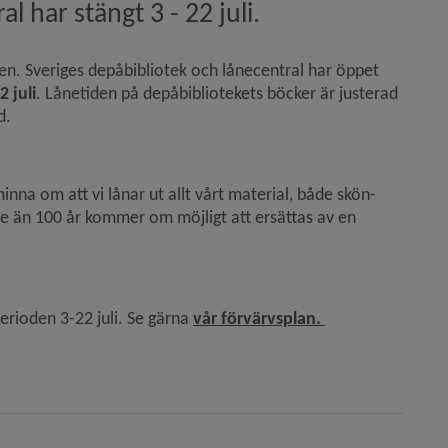
 har stängt 3 - 22 juli.
n. Sveriges depåbibliotek och lånecentral har öppet 
2 juli
. Lånetiden på depåbibliotekets böcker är justerad 
d.
minna om att vi lånar ut allt vårt material, både skön- 
re än 100 år kommer om möjligt att ersättas av en 
 annan webbplats, öppnas i nytt fönster.
Länk till annan w
erioden 3-22 juli. Se gärna 
vår förvärvsplan. 