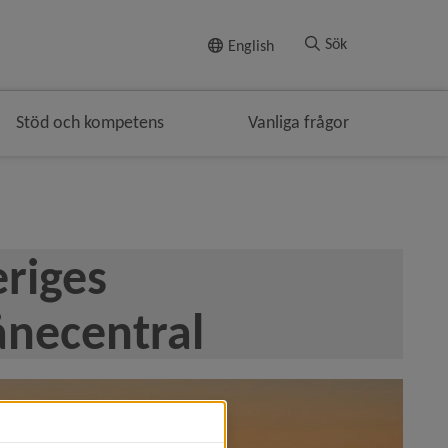
Till innehållet
Sök
English
Stöd och kompetens
Vanliga frågor
iges 
ånecentral