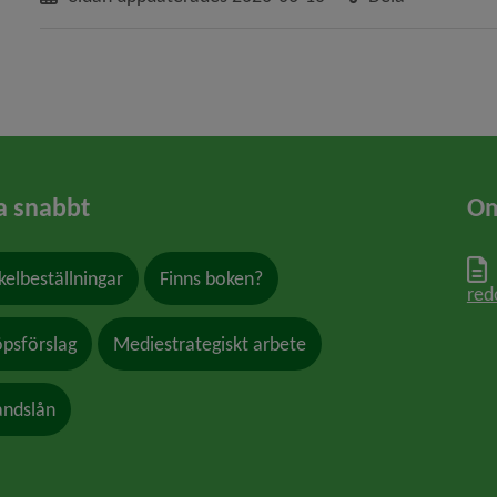
a snabbt
Om
kelbeställningar
Finns boken?
red
öpsförslag
Mediestrategiskt arbete
andslån