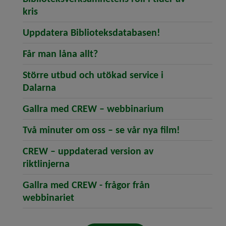
(öppnar artikeln Biblioteksverksamhetens roll 
kris
(öppnar artike
Uppdatera Biblioteksdatabasen!
(öppnar artikeln Får man låna a
Får man låna allt?
Större utbud och utökad service i
(öppnar artikeln Större utbud och utökad
Dalarna
(öppnar artik
Gallra med CREW – webbinarium
(öppnar art
Två minuter om oss – se vår nya film!
CREW – uppdaterad version av
(öppnar artikeln CREW – uppdaterad v
riktlinjerna
Gallra med CREW - frågor från
(öppnar artikeln Gallra med CREW - 
webbinariet