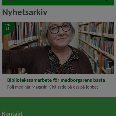
Nyhetsarkiv
Ingalill Stenmark, Foto: Bertil Janson
feb
15
2023-02-15
Bibliotekssamarbete för medborgarens bästa
Följ med när Magasin K hälsade på oss på jobbet!
Kontakt