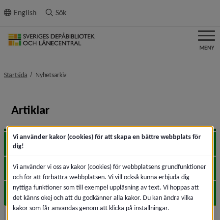
ll innehållet
English
Sök
MENY
nivå i brödsmulenavigeringen
Startsida
Nyhetsarkiv
Artiklar
Vi använder kakor (cookies) för att skapa en bättre webbplats för
2026
Expa
dig!
Vi använder vi oss av kakor (cookies) för webbplatsens grundfunktioner
2025
Expa
och för att förbättra webbplatsen. Vi vill också kunna erbjuda dig
nyttiga funktioner som till exempel uppläsning av text. Vi hoppas att
2024
Expa
det känns okej och att du godkänner alla kakor. Du kan ändra vilka
kakor som får användas genom att klicka på inställningar.
2023
Expa