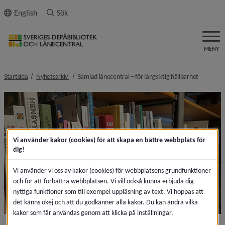
ll innehållet
English
Sök
MENY
nivå i brödsmulenavigeringen
nivå i br
Startsida
Nyhetsarkiv
Samlad lånecentral – för långsiktig hållbarhet
Vi använder kakor (cookies) för att skapa en bättre webbplats för
dig!
Vi använder vi oss av kakor (cookies) för webbplatsens grundfunktioner
och för att förbättra webbplatsen. Vi vill också kunna erbjuda dig
nyttiga funktioner som till exempel uppläsning av text. Vi hoppas att
det känns okej och att du godkänner alla kakor. Du kan ändra vilka
kakor som får användas genom att klicka på inställningar.