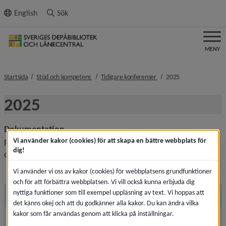
ll innehållet
English
Sök
MENY
nivå i brödsmulenavigeringen
nivå i brödsmulenavigeri
nivå i brödsmule
Startsida
Stöd och kompetens
Tidigare konferenser
2025
2025
Dokumentation
Vi använder kakor (cookies) för att skapa en bättre webbplats för
Presentationer och dokumentation från våra webbinarier 
dig!
och konferenser hittar du under respektive flik i menyn.
Vi använder vi oss av kakor (cookies) för webbplatsens grundfunktioner
och för att förbättra webbplatsen. Vi vill också kunna erbjuda dig
nyttiga funktioner som till exempel uppläsning av text. Vi hoppas att
Andra sidor
det känns okej och att du godkänner alla kakor. Du kan ändra vilka
kakor som får användas genom att klicka på inställningar.
Mediekonferensen 2025