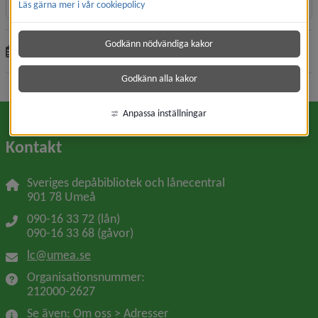
Läs gärna mer i vår cookiepolicy
Godkänn nödvändiga kakor
Sidan uppdaterades
2026-02-18
Dela
Godkänn alla kakor
Anpassa inställningar
Kontakt
Sveriges depåbibliotek och lånecentral
901 78 Umeå
090-16 33 72 (lån)
090-16 33 68 (gåvor)
lc@umea.se
Organisationsnummer: 
212000-2627
Se även: Om oss > Adresser