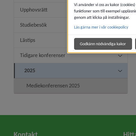
Vi använder vi oss av kakor (cookies)
Upphovsrätt
funktioner som till exempel uppläsni
genom att klicka på inställningar.
Studiebesök
Läs gärna mer i vår cookiepolicy
Lästips
Godkänn nödvändiga kakor
Tidigare konferenser
Undermen
2025
Undermen
Mediekonferensen 2025
Kontakt
Hitt