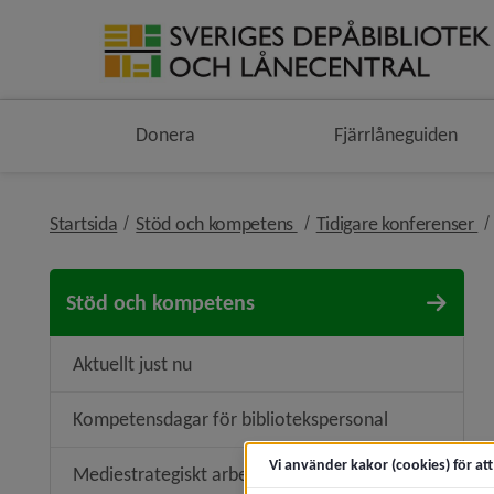
Donera
Fjärrlåneguiden
nivå i brödsmulenavigeri
ni
Startsida
Stöd och kompetens
Tidigare konferenser
Stöd och kompetens
Aktuellt just nu
Kompetensdagar för bibliotekspersonal
Vi använder kakor (cookies) för at
Mediestrategiskt arbete
Undermen