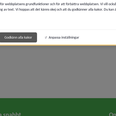
 för webbplatsens grundfunktioner och för att förbättra webbplatsen. Vi vill ocks
ng av text. Vi hoppas att det känns okej och att du godkänner alla kakor. Du kan
Godkänn alla kakor
Anpassa inställningar
y för Tidigare konferenser
y för 2025
a snabbt
Om