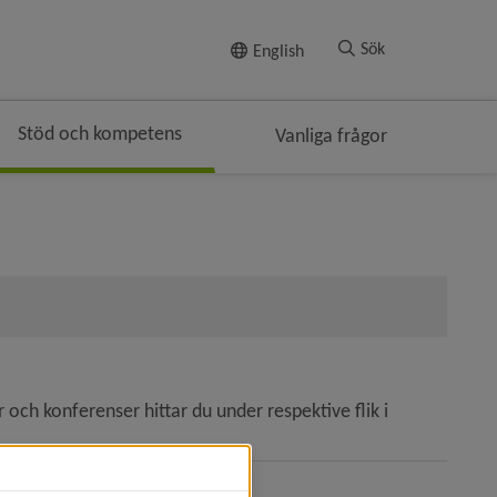
Till innehållet
Sök
English
Stöd och kompetens
Vanliga frågor
ch konferenser hittar du under respektive flik i 