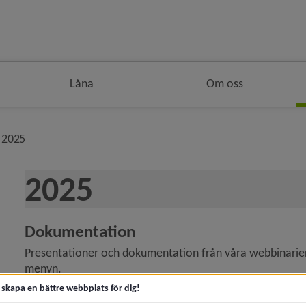
Låna
Om oss
ngen
vå i brödsmulenavigeringen
nivå i brödsmulenavigeringen
2025
2025
Dokumentation
Presentationer och dokumentation från våra webbinarier o
menyn.
t skapa en bättre webbplats för dig!
y för Mediestrategiskt arbete
Sidan uppdaterades
2026-02-18
Dela