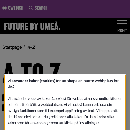
o page content
Swedish
Search
MENY
nivå i brödsmulenavigeringen
Startpage
A-Z
A TO Z
Vi använder kakor (cookies) för att skapa en bättre webbplats för
dig!
A
B
C
D
E
F
G
H
I
J
K
L
M
N
Vi använder vi oss av kakor (cookies) för webbplatsens grundfunktioner
och för att förbättra webbplatsen. Vi vill också kunna erbjuda dig
O
P
Q
R
S
T
U
V
W
X
Y
Z
nyttiga funktioner som till exempel uppläsning av text. Vi hoppas att
det känns okej och att du godkänner alla kakor. Du kan ändra vilka
kakor som får användas genom att klicka på inställningar.
About us