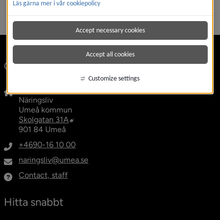
Läs gärna mer i vår cookiepolicy
Accept necessary cookies
Accept all cookies
Contact
Customize settings
Economic Development and Promotion Office
Näringsliv
Umeå kommun
External link, opens in new window.
Skolgatan 31A
901 84 Umeå
+4690-16 10 00
naringsliv@umea.se
Contact, staff
Hitta snabbt