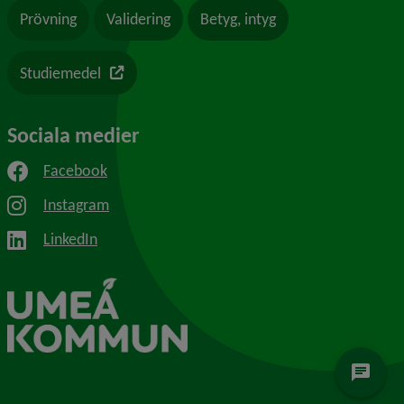
Prövning
Validering
Betyg, intyg
Länk till en annan webbplats
Studiemedel
Sociala medier
Facebook
Instagram
LinkedIn
chat