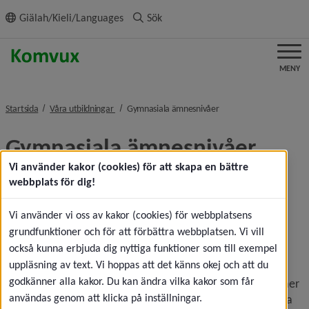
ll innehållet
Giälah/Kieli/Languages
Sök
MENY
nivå i brödsmulenavigeringen
nivå i brödsmulenaviger
Startsida
Våra utbildningar
Gymnasiala ämnesnivåer
Gymnasiala ämnesnivåer
Vi använder kakor (cookies) för att skapa en bättre
Gymnasiala ämnesnivåer på komvux motsvarar 
webbplats för dig!
gymnasieskolans ämnesnivåer. För heltidsstudier krävs 
minst 400 poäng för hela terminen eller 20 poäng per 
Vi använder vi oss av kakor (cookies) för webbplatsens
vecka. Om du studerar i klassrum har du schemalagd 
grundfunktioner och för att förbättra webbplatsen. Vi vill
undervisning, läser du på distans planerar du själv dina 
också kunna erbjuda dig nyttiga funktioner som till exempel
studier.
uppläsning av text. Vi hoppas att det känns okej och att du
godkänner alla kakor. Du kan ändra vilka kakor som får
För att ha förutsättning att studera fristående ämnesnivåer 
användas genom att klicka på inställningar.
på gymnasial nivå bör du ha slutfört svenska eller svenska 