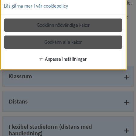
som andraspråk på grundläggande nivå, eller motsvarande. 
Läs gärna mer i vår cookiepolicy
För ämnesnivåer i engelska och matematik bör du ha 
slutfört engelska respektive matematik på grundläggande 
nivå eller motsvarande.
Godkänn nödvändiga kakor
Från och med 1 juli 2025 har komvux fått en ny läroplan. 
Det innebär att kurser har bytts ut till ämnesnivåer, och 
Godkänn alla kakor
vissa kurser har bytt namn eller försvunnit.
Motsvarande nivåer i nya läroplanen GY25
Anpassa inställningar
Klassrum
Distans
Flexibel studieform (distans med
handledning)