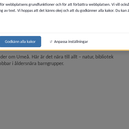
 för webbplatsens grundfunktioner och för att förbättra webbplatsen. Vi vill ocks
ng av text. Vi hoppas att det känns okej och att du godkänner alla kakor. Du kan
på förskolan 
Godkänn alla kakor
Anpassa inställningar
der om Umeå. Här är det nära till allt – natur, bibliotek 
obbar i åldersnära barngrupper.