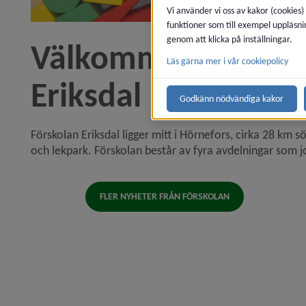
Vi använder vi oss av kakor (cookies)
funktioner som till exempel uppläsni
genom att klicka på inställningar.
Välkommen till oss 
Läs gärna mer i vår cookiepolicy
Eriksdal
Godkänn nödvändiga kakor
Förskolan Eriksdal ligger mitt i Hörnefors, cirka 28 km sö
och lekpark. Förskolan består av fyra avdelningar som j
FLER NYHETER FRÅN FÖRSKOLAN