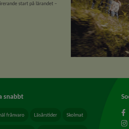
irerande start på lärandet – 
a snabbt
So
äl frånvaro
Läsårstider
Skolmat