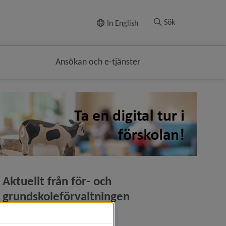
Till innehållet
Sök
In English
Ansökan och e-tjänster
Aktuellt från för- och 
grundskoleförvaltningen
2026-06-17