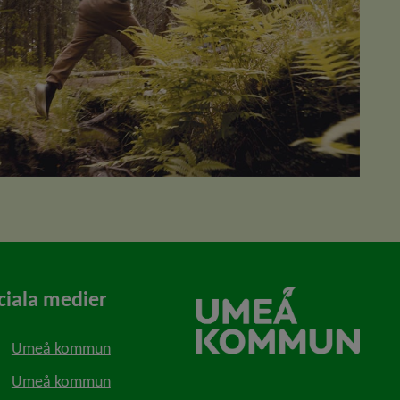
ciala medier
Umeå kommun
Umeå kommun