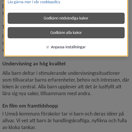
Läs gärna mer i vår cookiepolicy
De leder barnens lärande utifrån förskolans läroplan och 
skapar miljöer som stimulerar lärande och utveckling.
Godkänn nödvändiga kakor
Tillgänglig utbildning
Godkänn alla kakor
I förskolan möter vi varje barn utifrån deras förutsättningar 
och behov. Alla barn upplever att de är viktiga och 
Anpassa inställningar
värdefulla och får möjlighet att lyckas.
Undervisning av hög kvalitet
Alla barn deltar i stimulerande undervisningssituationer 
som tillvaratar barns erfarenheter, behov och intressen, där 
leken är central. Alla barn upplever att det är lustfyllt att 
lära sig nya saker, tillsammans med andra.
En film om framtidshopp
I Umeå kommuns förskolor tar vi barn och deras idéer på 
allvar. Vi vet att barn är handlingskraftiga, nyfikna och fulla 
av kloka tankar.