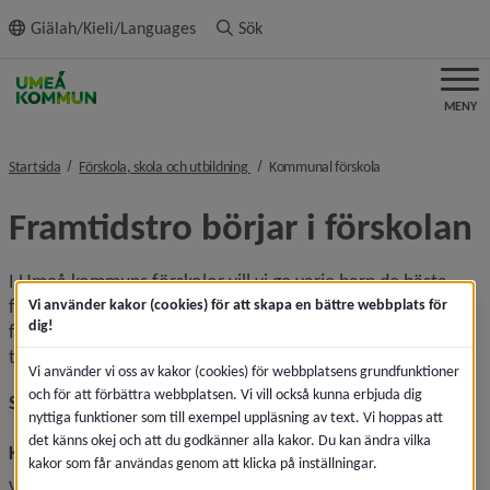
ll innehållet
Giälah/Kieli/Languages
Sök
MENY
nivå i brödsmulenavigeringen
nivå i brödsmulena
Startsida
Förskola, skola och utbildning
Kommunal förskola
Framtidstro börjar i förskolan
I Umeå kommuns förskolor vill vi ge varje barn de bästa 
förutsättningarna att växa, utvecklas och tro på sin egen 
Vi använder kakor (cookies) för att skapa en bättre webbplats för
dig!
förmåga. Här lägger vi grunden för framtiden – 
tillsammans.
Vi använder vi oss av kakor (cookies) för webbplatsens grundfunktioner
och för att förbättra webbplatsen. Vi vill också kunna erbjuda dig
Så arbetar vi med kvalitet
nyttiga funktioner som till exempel uppläsning av text. Vi hoppas att
det känns okej och att du godkänner alla kakor. Du kan ändra vilka
Kompetent ledarskap
kakor som får användas genom att klicka på inställningar.
Våra pedagoger är kunniga, närvarande, och engagerade. 