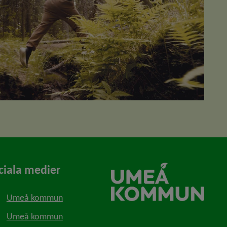
ciala medier
Umeå kommun
Umeå kommun