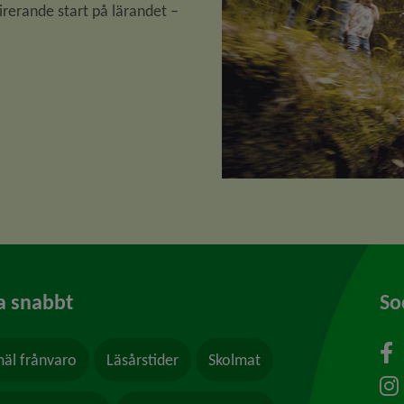
irerande start på lärandet – 
a snabbt
So
äl frånvaro
Läsårstider
Skolmat