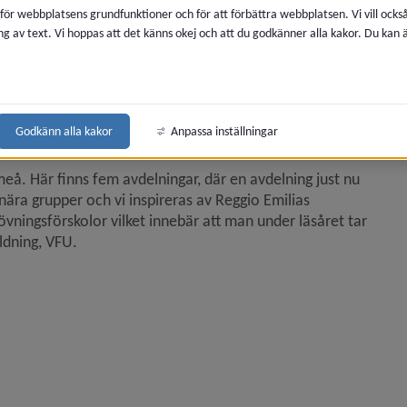
 för webbplatsens grundfunktioner och för att förbättra webbplatsen. Vi vill ocks
ng av text. Vi hoppas att det känns okej och att du godkänner alla kakor. Du kan
på förskolan 
Godkänn alla kakor
Anpassa inställningar
meå. Här finns fem avdelningar, där en avdelning just nu 
nära grupper och vi inspireras av Reggio Emilias 
ingsförskolor vilket innebär att man under läsåret tar 
ldning, VFU.