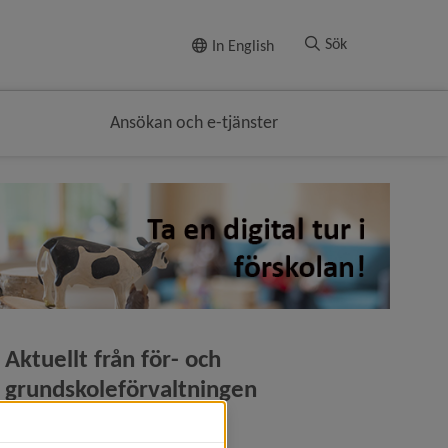
Till innehållet
Sök
In English
Ansökan och e-tjänster
Aktuellt från för- och 
grundskoleförvaltningen
2026-06-17