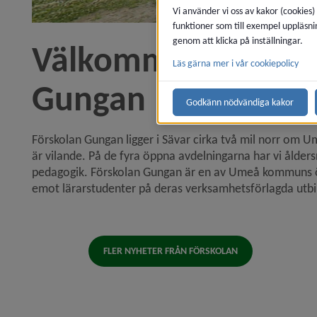
Vi använder vi oss av kakor (cookies)
funktioner som till exempel uppläsni
genom att klicka på inställningar.
Välkommen till oss 
Läs gärna mer i vår cookiepolicy
Gungan
Godkänn nödvändiga kakor
Förskolan Gungan
ligger i Sävar cirka två mil norr om U
är vilande. På de fyra öppna avdelningarna har vi ålders
pedagogik. Förskolan Gungan är en av Umeå kommuns övn
emot lärar­studenter på deras verksamhetsförlagda utbi
FLER NYHETER FRÅN FÖRSKOLAN