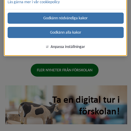
fritids­anläggningar finns många aktiviteter att välja 
Läs gärna mer i vår cookiepolicy
mellan. Här finns välutbildad personal med lång 
erfarenhet.
Godkänn nödvändiga kakor
Godkänn alla kakor
Anpassa inställningar
FLER NYHETER FRÅN FÖRSKOLAN