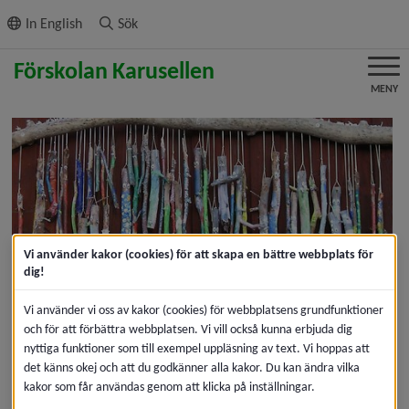
ll innehållet
In English
Sök
MENY
Vi använder kakor (cookies) för att skapa en bättre webbplats för
dig!
Välkommen till oss på 
Vi använder vi oss av kakor (cookies) för webbplatsens grundfunktioner
förskolan Karusellen
och för att förbättra webbplatsen. Vi vill också kunna erbjuda dig
nyttiga funktioner som till exempel uppläsning av text. Vi hoppas att
det känns okej och att du godkänner alla kakor. Du kan ändra vilka
Förskolan Karusellen ligger i ett villaområde i Obbola två 
kakor som får användas genom att klicka på inställningar.
mil utanför Umeå. Med närhet till vatten, skog och 