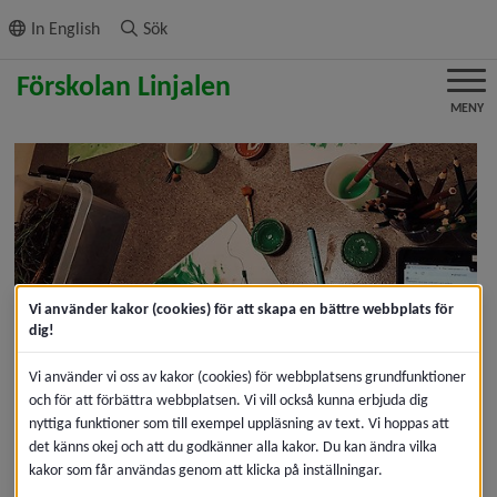
ll innehållet
In English
Sök
MENY
Vi använder kakor (cookies) för att skapa en bättre webbplats för
dig!
Välkommen till oss på 
Vi använder vi oss av kakor (cookies) för webbplatsens grundfunktioner
förskolan Linjalen
och för att förbättra webbplatsen. Vi vill också kunna erbjuda dig
nyttiga funktioner som till exempel uppläsning av text. Vi hoppas att
det känns okej och att du godkänner alla kakor. Du kan ändra vilka
Förskolan Linjalen
ligger på Teg, nära skogen och naturen 
kakor som får användas genom att klicka på inställningar.
och bara två kilometer från centrala Umeå.