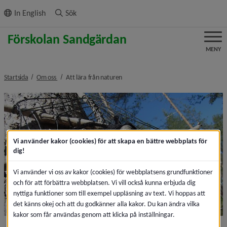
ll innehållet
In English
Sök
MENY
nivå i brödsmulenavigeringen
nivå i brödsmulenavigeringen
Startsida
Om oss
Att lära från naturen
Vi använder kakor (cookies) för att skapa en bättre webbplats för
dig!
Vi använder vi oss av kakor (cookies) för webbplatsens grundfunktioner
och för att förbättra webbplatsen. Vi vill också kunna erbjuda dig
nyttiga funktioner som till exempel uppläsning av text. Vi hoppas att
det känns okej och att du godkänner alla kakor. Du kan ändra vilka
kakor som får användas genom att klicka på inställningar.