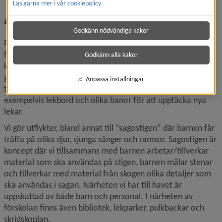
Läs gärna mer i vår cookiepolicy
Att lära från naturen
Godkänn nödvändiga kakor
På vår förskola vistas vi mycket utomhus. Förskolan har en 
fin utegård som är väl anpassad för barnens utelek med 
Godkänn alla kakor
klätterställning, gungor, gräsytor för fri lek, sandlåda och 
grillplats. Föräldrar bjuds in till arbetskväll där vi 
Anpassa inställningar
tillsammans utvecklar utemiljön för barnen med 
exempelvis lekbord och olika banor för att upptäcka nya 
lekar.
Vi gör utflykter, bland annat till ”sagostigen” där barnen får 
träffa på olika djur, sjunga sånger och ramsor. Sagostigen är 
koncept där vi tillsammans med barnen arbetar/tillverkar 
material som ska användas på stigen, barnen målar stenar 
och tillverkar med material från skogen olika detaljer som 
ska användas i sagan. Närheten vi har till havet är 
uppskattad av både barn och personal. I närheten av 
förskolan finns även bibliotek, lekparker, pulkbackar och 
skridskoplan.