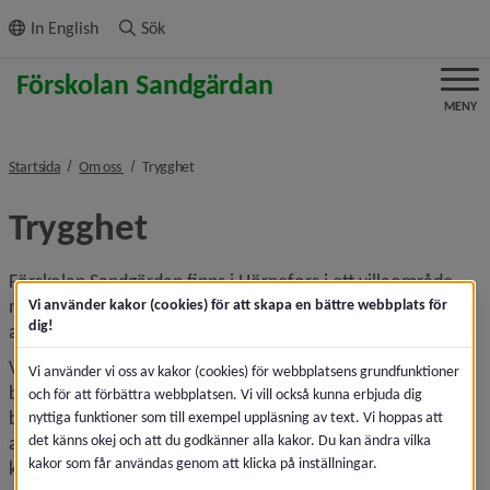
ll innehållet
In English
Sök
MENY
nivå i brödsmulenavigeringen
nivå i brödsmulenavigeringen
Startsida
Om oss
Trygghet
Trygghet
Förskolan Sandgärdan finns i Hörnefors i ett villaområde 
med skogen som granne. På vår förskola har vi två 
Vi använder kakor (cookies) för att skapa en bättre webbplats för
dig!
avdelningar, en för de yngre barnen och en för de äldre.
Vi personal anser att trygghet är viktigt och arbetar för att 
Vi använder vi oss av kakor (cookies) för webbplatsens grundfunktioner
barnen ska känna sig trygga och trivas på förskolan. Alla 
och för att förbättra webbplatsen. Vi vill också kunna erbjuda dig
barn i åldrarna 2–5 år har livsviktigt eller hjärtestund, då 
nyttiga funktioner som till exempel uppläsning av text. Vi hoppas att
det känns okej och att du godkänner alla kakor. Du kan ändra vilka
arbetar vi bl.a. med samspelsregler, känslor, 
kakor som får användas genom att klicka på inställningar.
kommunikation, kompis­regler, massage och 