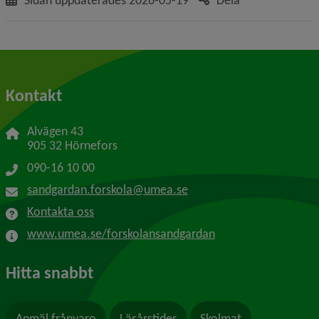
Sidan uppdaterades
2026-05-19
Dela
Kontakt
Alvägen 43
905 32 Hörnefors
090-16 10 00
sandgardan.forskola@umea.se
Kontakta oss
www.umea.se/forskolansandgardan
Hitta snabbt
Anmäl frånvaro
Läsårstider
Skolmat