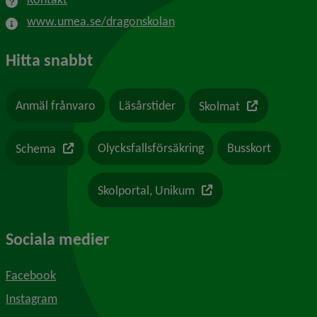
www.umea.se/dragonskolan
Hitta snabbt
Länk till en a
Anmäl frånvaro
Läsårstider
Skolmat
Länk till en annan webbplats
Olycksfallsförsäkring
Busskort
Schema
Länk till en annan webb
Skolportal, Unikum
Sociala medier
Facebook
Instagram