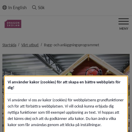
ll innehållet
In English
Sök
MENY
nivå i brödsmulenavigeringen
nivå i brödsmulenavi
Startsida
Vårt utbud
Bygg- och anläggningsprogrammet
Vi använder kakor (cookies) för att skapa en bättre webbplats för
dig!
Vi använder vi oss av kakor (cookies) för webbplatsens grundfunktioner
och för att förbättra webbplatsen. Vi vill också kunna erbjuda dig
nyttiga funktioner som till exempel uppläsning av text. Vi hoppas att
det känns okej och att du godkänner alla kakor. Du kan ändra vilka
kakor som får användas genom att klicka på inställningar.