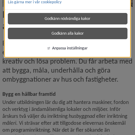
Läs gärna mer i vår cookiepolicy
Bygg- och 
Godkänn nödvändiga kakor
anläggningsprogrammet
Godkänn alla kakor
Bygg- och anläggningsprogrammet (BA) är 
Anpassa inställningar
ett yrkesprogram för dig som vill vara 
kreativ och lösa problem. Du får arbeta med 
att bygga, måla, underhålla och göra 
ombyggnationer av hus och fastigheter.
Bygg en hållbar framtid
Under utbildningen lär du dig att hantera maskiner, fordon 
och verktyg i ändamålsenliga lokaler och miljöer. Inför 
årskurs två väljer du inriktning 
husbyggnad
 eller inriktning 
måleri. 
Vi strävar efter att tillgodose elevernas önskemål 
om programinriktning. När det är fler sökande än 