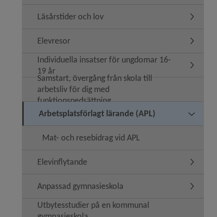
Läsårstider och lov
Undermeny
Elevresor
Undermen
Individuella insatser för ungdomar 16-
Undermeny
19 år
Samstart, övergång från skola till
arbetsliv för dig med
funktionsnedsättning
Arbetsplatsförlagt lärande (APL)
Undermeny
Mat- och resebidrag vid APL
Elevinflytande
Undermen
Anpassad gymnasieskola
Undermen
Utbytesstudier på en kommunal
gymnasieskola