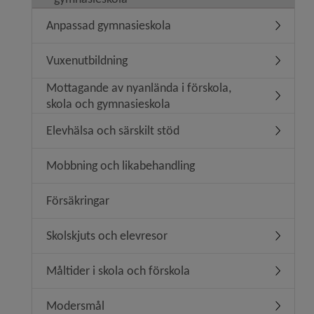
Anpassad gymnasieskola
Undermen
Vuxenutbildning
Undermen
Mottagande av nyanlända i förskola,
Undermen
skola och gymnasieskola
Elevhälsa och särskilt stöd
Undermeny
Mobbning och likabehandling
Försäkringar
Skolskjuts och elevresor
Undermen
Måltider i skola och förskola
Undermeny
Modersmål
Undermen