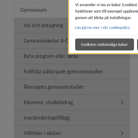
Vi använder vi oss av kakor (cookies)
Gymnasium
funktioner som till exempel uppläsni
Underme
genom att klicka på inställningar.
Val och antagning
Läs gärna mer i vår cookiepolicy
Undermen
Gymnasieskolor A-Ö
Godkänn nödvändiga kakor
Byta program eller skola
Fullfölja påbörjade gymnasiestudier
Återuppta gymnasiestudier
Ekonomi, studiebidrag
Undermen
Inackorderingstillägg
Måltider i skolan
Undermeny