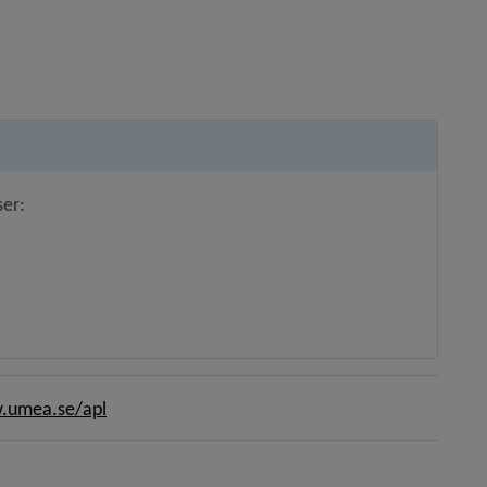
er:
t fönster.
s i nytt fönster.
pnas i nytt fönster.
umea.se/apl