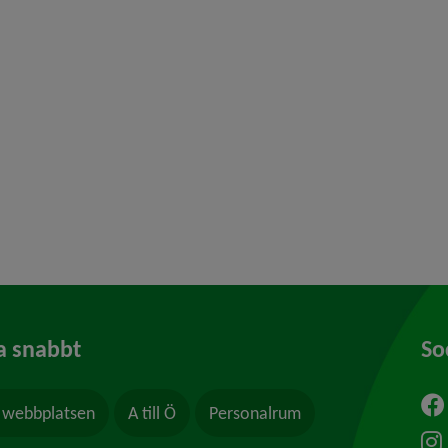
y för Studie- och yrkesvägledning
a snabbt
So
webbplatsen
A till Ö
Personalrum
ytt fönster.