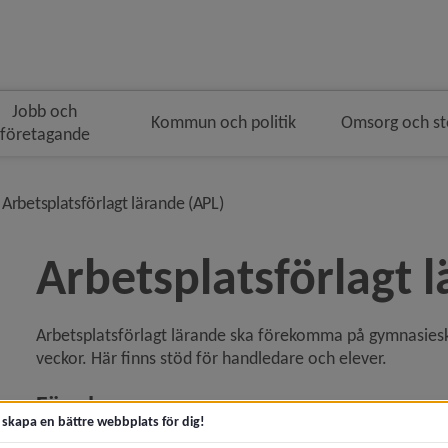
Jobb och
Kommun och politik
Omsorg och s
företagande
navigeringen
vå i brödsmulenavigeringen
nivå i brödsmulenavigeringen
Arbetsplatsförlagt lärande (APL)
Arbetsplatsförlagt 
Arbetsplatsförlagt lärande ska förekomma på gymnasiesk
y för Förskola
veckor. H
är finns stöd för handledare och elever.
y för Grundskola
För
 elever
t skapa en bättre webbplats för dig!
Det är viktigt att du som elev förbereder dig inför din AP