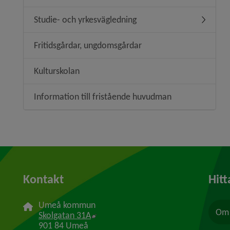
Studie- och yrkesvägledning
Undermen
Fritidsgårdar, ungdomsgårdar
Kulturskolan
Information till fristående huvudman
Kontakt
Hitt
Umeå kommun
Om 
Länk till annan webbplats, öppnas i n
Skolgatan 31A
901 84 Umeå