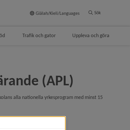
Till innehållet
Sök
Giälah/Kieli/Languages
töd
Trafik och gator
Uppleva och göra
lärande (APL)
olans alla nationella yrkesprogram med minst 15 
L och tar eget ansvar för den.