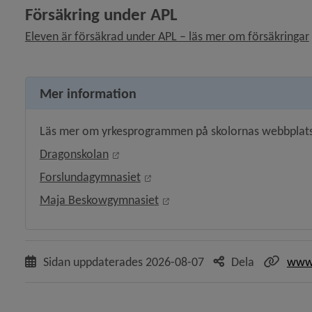
Försäkring under
 APL
 för Läsårstider och lov
Eleven är försäkrad under APL – läs mer om försäkringar
y för Elevresor
Mer information
 för Individuella insatser för ungdomar 16-19 år
Läs mer om yrkesprogrammen på skolornas webbplats
Länk till annan webbplats, öppnas i nyt
Dragonskolan
 för Arbetsplatsförlagt lärande (APL)
Länk till annan webbplats, öppna
Forslundagymnasiet
Länk till annan webbplats, öp
Maja Beskowgymnasiet
y för Elevinflytande
Sidan uppdaterades
2026-08-07
Dela
www.
y för Anpassad gymnasieskola