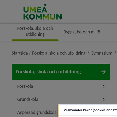
Förskola, skola och
Bygga, bo och miljö
utbildning
nivå i brödsmule
ni
Startsida
Förskola, skola och utbildning
Gymnasium
Förskola, skola och utbildning
Förskola
Undermen
Grundskola
Undermen
Vi använder kakor (cookies) för at
Anpassad grundskola