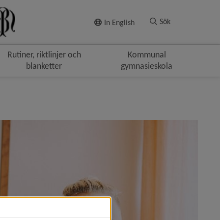
Till innehållet
Sök
In English
Rutiner, riktlinjer och
Kommunal
blanketter
gymnasieskola