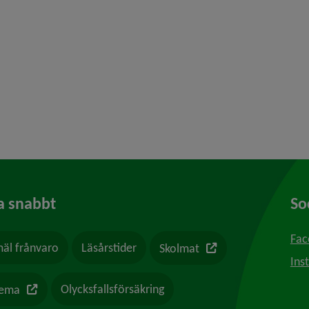
rån mål till meny – Majaelever gjorde planen till en 
a snabbt
So
Fac
Länk till en annan we
äl frånvaro
Läsårstider
Skolmat
Ins
Länk till en annan webbplats
Olycksfallsförsäkring
hema