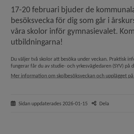
17-20 februari bjuder de kommunala 
ddag på Maja Beskowgymnasiet)
besöksvecka för dig som går i årskurs
ikeln PRASO - testa att vara elev för en dag)
våra skolor inför gymnasievalet. Kom 
utbildningarna!
RIG/LIU och programmen på Maja Beskow mån 29 sept
Du väljer två skolor att besöka under veckan. Praktisk 
fungerar får du av studie- och yrkesvägledaren (SYV) på d
Mer information om skolbesöksveckan och upplägget på r
vårdnadshavare till en elev i årskurs 1 eller på Språk
 lunch och middag på Maja Beskowgymnasiet)
Sidan uppdaterades
2026-01-15
Dela
kopior hos Stadsarkivet)