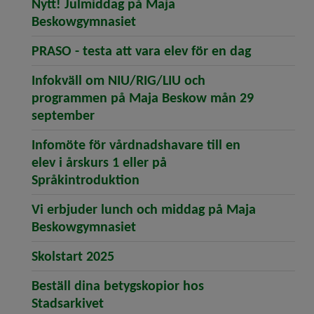
Nytt! Julmiddag på Maja
(öppnar artikeln Nytt! Julmi
Beskowgymnasiet
(öppnar art
PRASO - testa att vara elev för en dag
Infokväll om NIU/RIG/LIU och
programmen på Maja Beskow mån 29
(öppnar artikeln Infokväll om NIU/
september
Infomöte för vårdnadshavare till en
elev i årskurs 1 eller på
(öppnar artikeln Infomöte för 
Språkintroduktion
Vi erbjuder lunch och middag på Maja
(öppnar artikeln Vi erbjuder
Beskowgymnasiet
(öppnar artikeln Skolstart 2025)
Skolstart 2025
Beställ dina betygskopior hos
(öppnar artikeln Beställ dina betygs
Stadsarkivet