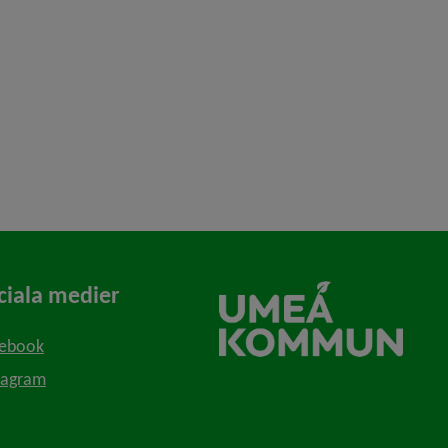
smakupplevelse)
ciala medier
ebook
bbplats
tagram