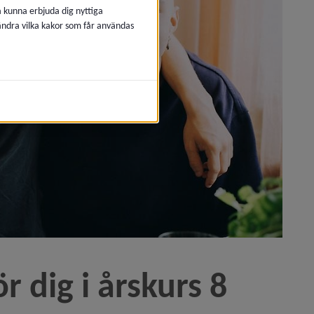
å kunna erbjuda dig nyttiga
 ändra vilka kakor som får användas
aturvetenskap)
)
r dig i årskurs 8