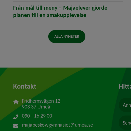
Från mål till meny – Majaelever gjorde
(öppnar artikeln F
planen till en smakupplevelse
ALLA NYHETER
Kontakt
Hitt
Fridhemsvägen 12
Anm
903 37 Umeå
090 - 16 29 00
Sc
majabeskowgymnasiet@umea.se