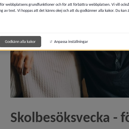
n Studenten 2026 - torsdag 11 juni)
 för webbplatsens grundfunktioner och för att förbättra webbplatsen. Vi vill ocks
ng av text. Vi hoppas att det känns okej och att du godkänner alla kakor. Du kan
mnasiet får riksrekryterande spetsutbildning inom n
Godkänn alla kakor
Anpassa inställningar
n Vårterminens utvecklingssamtal)
sappen byts ut)
keln Skolbesöksvecka - för dig i årskurs 8)
lfällen för lunch och middag på Maja Beskowgymnasiet
ll vår infokväll torsdag 22/1)
Skolbesöksvecka - fö
 Inför höstens utvecklingssamtal)