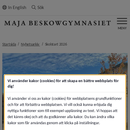
ll innehållet
In English
Sök
MENY
nivå i brödsmulenavigeringen
nivå i brödsmulenavigeringen
Startsida
Nyhetsarkiv
Skolstart 2026
Vi använder kakor (cookies) för att skapa en bättre webbplats för
dig!
Vi använder vi oss av kakor (cookies) för webbplatsens grundfunktioner
och för att förbättra webbplatsen. Vi vill också kunna erbjuda dig
nyttiga funktioner som till exempel uppläsning av text. Vi hoppas att
det känns okej och att du godkänner alla kakor. Du kan ändra vilka
kakor som får användas genom att klicka på inställningar.