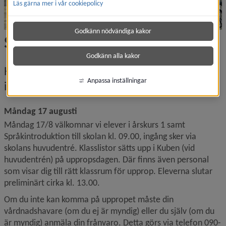
Läs gärna mer i vår cookiepolicy
Godkänn nödvändiga kakor
Skolstart 2026
Godkänn alla kakor
Här hittar du all information du behöver 
Anpassa inställningar
inför skolstarten.
Måndag 17 augusti
Måndag 17/8 välkomnar vi elever i årskurs 1 samt 
Språkintroduktion till skolan kl. 09.00, ingång sker via 
skolans huvudentré. Klasslistor sätts upp i Kuben (vid 
huvudentrén) på uppropsdagen. Där finns även personal 
som visar dig till rätt klassrum för upprop. Eleverna slutar 
preliminärt cirka kl. 13.00.
Om du inte kan komma på uppropet måste din 
vårdnadshavare (om du ej är myndig) eller du själv (om du 
är myndig) anmäla din frånvaro. Detta görs via telefon 090-