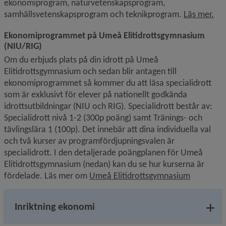
ekonomiprogram, naturvetenskapsprogram, 
Öpp
samhällsvetenskapsprogram och teknikprogram. 
Läs mer.
Ekonomiprogrammet på Umeå Elitidrottsgymnasium 
(NIU/RIG)
Om du erbjuds plats på din idrott på Umeå 
Elitidrottsgymnasium och sedan blir antagen till 
ekonomiprogrammet så kommer du att läsa specialidrott 
som är exklusivt för elever på nationellt godkända 
idrottsutbildningar (NIU och RIG). Specialidrott består av: 
Specialidrott nivå 1-2 (300p poäng) samt Tränings- och 
tävlingslära 1 (100p). Det innebär att dina individuella val 
och två kurser av programfördjupningsvalen är 
specialidrott. I den detaljerade poängplanen för Umeå 
Elitidrottsgymnasium (nedan) kan du se hur kurserna är 
Öppnas i n
fördelade. Läs mer om 
Umeå Elitidrottsgymnasium
Inriktning ekonomi