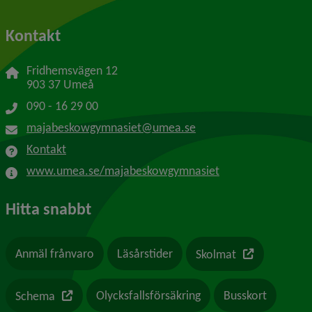
Kontakt
Fridhemsvägen 12
903 37 Umeå
090 - 16 29 00
majabeskowgymnasiet@umea.se
Kontakt
www.umea.se/majabeskowgymnasiet
Hitta snabbt
Länk till en a
Anmäl frånvaro
Läsårstider
Skolmat
Länk till en annan webbplats
Olycksfallsförsäkring
Busskort
Schema