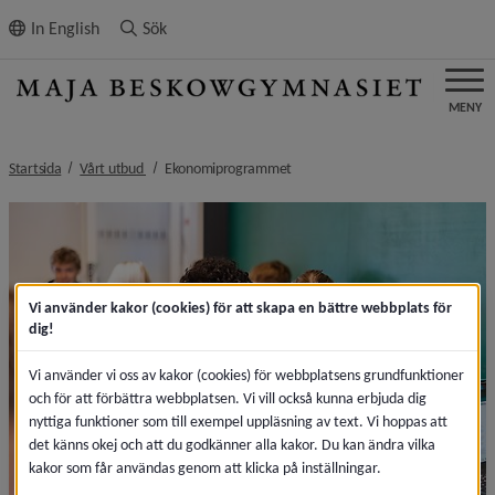
ll innehållet
In English
Sök
MENY
nivå i brödsmulenavigeringen
nivå i brödsmulenavigeringen
Startsida
Vårt utbud
Ekonomiprogrammet
Vi använder kakor (cookies) för att skapa en bättre webbplats för
dig!
Vi använder vi oss av kakor (cookies) för webbplatsens grundfunktioner
och för att förbättra webbplatsen. Vi vill också kunna erbjuda dig
nyttiga funktioner som till exempel uppläsning av text. Vi hoppas att
det känns okej och att du godkänner alla kakor. Du kan ändra vilka
kakor som får användas genom att klicka på inställningar.