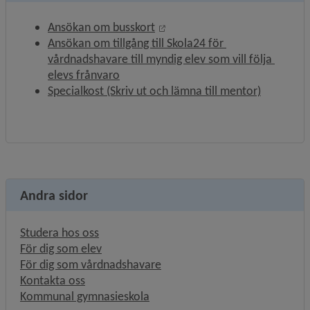
Länk till annan webbplats, öp
Ansökan om busskort
Ansökan om tillgång till Skola24 för 
vårdnadshavare till myndig elev som vill följa 
Länk till annan webbplats.
elevs frånvaro
Länk till
Specialkost (Skriv ut och lämna till mentor)
Andra sidor
Studera hos oss
För dig som elev
För dig som vårdnadshavare
Kontakta oss
Kommunal gymnasieskola