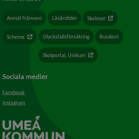
Länk till en a
Anmäl frånvaro
Läsårstider
Skolmat
Länk till en annan webbplats
Olycksfallsförsäkring
Busskort
Schema
Länk till en annan webb
Skolportal, Unikum
Sociala medier
Facebook
Instagram