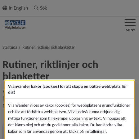
ll innehållet
In English
Sök
MENY
nivå i brödsmulenavigeringen
Startsida
Rutiner, riktlinjer och blanketter
Rutiner, riktlinjer och 
blanketter
Vi använder kakor (cookies) för att skapa en bättre webbplats för
Här finns rutiner, riktlinjer och nedladdningsbara blanketter 
dig!
för dig som elev samt vårdnadshavare till elev på 
Midgårdsskolan .
Vi använder vi oss av kakor (cookies) för webbplatsens grundfunktioner
och för att förbättra webbplatsen. Vi vill också kunna erbjuda dig
nyttiga funktioner som till exempel uppläsning av text. Vi hoppas att
det känns okej och att du godkänner alla kakor. Du kan ändra vilka
Rutiner och riktlinjer
kakor som får användas genom att klicka på inställningar.