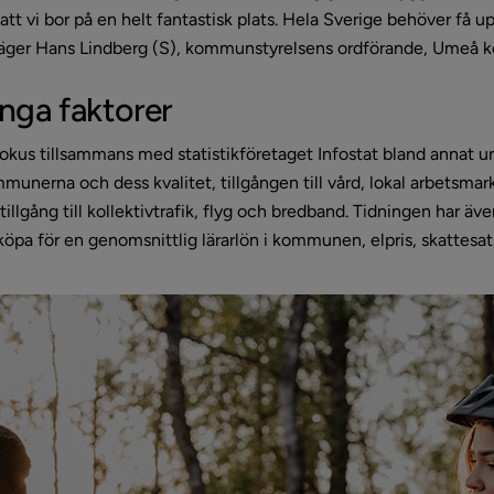
tt vi bor på en helt fantastisk plats. Hela Sverige behöver få u
 säger Hans Lindberg (S), kommunstyrelsens ordförande, Umeå
ga faktorer
okus tillsammans med statistikföretaget Infostat bland annat un
munerna och dess kvalitet, tillgången till vård, lokal arbetsmar
illgång till kollektivtrafik, flyg och bredband. Tidningen har ä
köpa för en genomsnittlig lärarlön i kommunen, elpris, skattesa