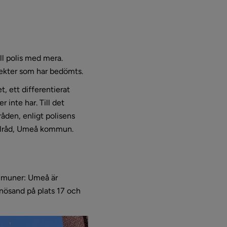
l polis med mera. 
spekter som har bedömts.
, ett differentierat 
nte har. Till det 
åden, enligt polisens 
unalråd, Umeå kommun.
mmuner: Umeå är 
rnösand på plats 17 och 