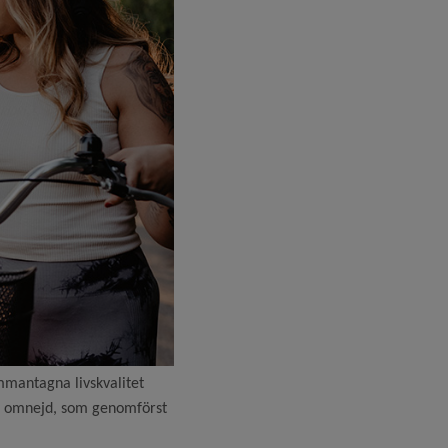
mmantagna livskvalitet
d omnejd, som genomförst