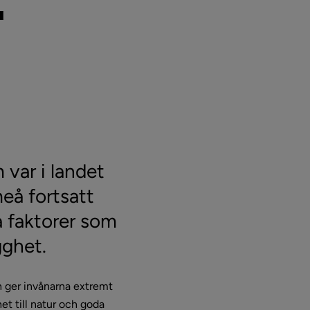
 
ar i landet 
eå fortsatt 
 faktorer som 
gghet.
h ger invånarna extremt 
et till natur och goda 