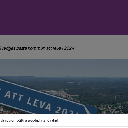
smulenavigeringen
nivå i brödsmulenavigering
veriges bästa kommun att leva i 2024
t skapa en bättre webbplats för dig!