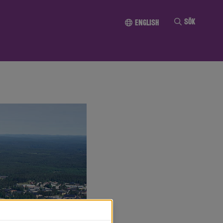
Till innehållet
Sök
English
en