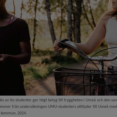
o av tio studenter ger högt betyg till tryggheten i Umeå och den sa
ommer från undersökningen UMU-studenters attityder till Umeå me
 kommun, 2024.