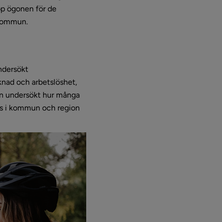
pp ögonen för de 
 kommun.
dersökt 
knad och arbetslöshet, 
ven undersökt hur många 
ts i kommun och region 