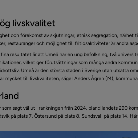
g livskvalitet
gghet och förekomst av skjutningar, etnisk segregation, närhet til
er, restauranger och möjlighet till fritidsaktiviteter är andra a
t fina resultatet är att Umeå har en ung befolkning, två universitet
kationer, vilket ger förutsättningar som många andra kommuner i
idrottsliv. Umeå är den största staden i Sverige utan utsatta omr
bidrar mycket till livskvaliteten, säger Anders Ågren (M), komm
rland
 som sagt väl ut i rankningen från 2024, bland landets 290 ko
dsvik på plats 7, Östersund på plats 8, Sundsvall på plats 14, Hä