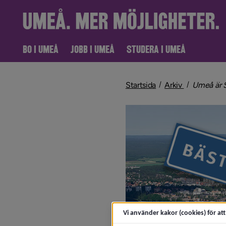
BO I UMEÅ
JOBB I UMEÅ
STUDERA I UMEÅ
nivå i bröd
Startsida
Arkiv
Umeå är S
Vi använder kakor (cookies) för at