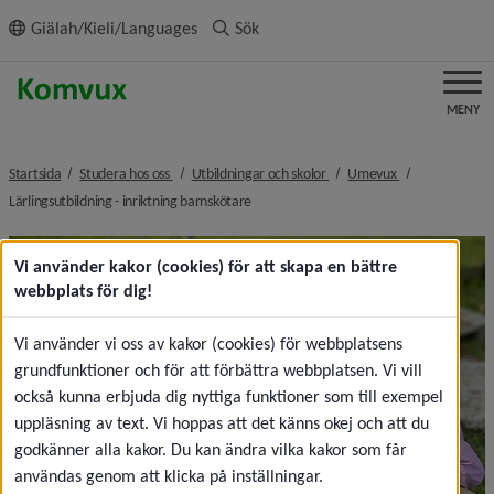
ll innehållet
Giälah/Kieli/Languages
Sök
MENY
nivå i brödsmulenavigeringen
nivå i brödsmulenavigeringe
nivå i brödsmul
Startsida
Studera hos oss
Utbildningar och skolor
Umevux
nivå i brödsmulenavigeringen
Lärlingsutbildning - inriktning barnskötare
Vi använder kakor (cookies) för att skapa en bättre
webbplats för dig!
Vi använder vi oss av kakor (cookies) för webbplatsens
grundfunktioner och för att förbättra webbplatsen. Vi vill
också kunna erbjuda dig nyttiga funktioner som till exempel
uppläsning av text. Vi hoppas att det känns okej och att du
godkänner alla kakor. Du kan ändra vilka kakor som får
användas genom att klicka på inställningar.