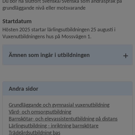
Du bör ha slutfört Svenska/Svenska som andraspråk på 
grundläggande nivå eller motsvarande
Startdatum
Hösten 2025 startar lärlingsutbildningen 25 augusti i 
Vuxenutbildningens hus på Mossvägen 1.
Ämnen som ingår i utbildningen
Andra sidor
Grundläggande och gymnasial vuxenutbildning
Vård- och omsorgsutbildning
Barnskötar- och elevassistentutbildning på distans
Lärlingsutbildning - inriktning barnskötare
Trädgårdsutbildning bas