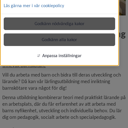
Läs gärna mer i vår cookiepolicy
Godkänn nödvändiga kakor
Lärlingsutbildning - inriktning 
Godkänn alla kakor
barnskötare
Anpassa inställningar
För dig som redan är elev kan du hitta information här: 
Umevux Barnskötare
Vill du arbeta med barn och bidra till deras utveckling och 
lärande? Då kan vår lärlingsutbildning med inriktning 
barnskötare vara något för dig!
Denna utbildning kombinerar teori med praktiskt lärande på 
en arbetsplats, där du får erfarenhet av att arbeta med 
barns nyfikenhet, utveckling och individuella behov. Du lär 
dig om pedagogik, socialt arbete och specialpedagogik.