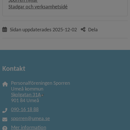
Stadgar och verksamhetsidé
Sidan uppdaterades
2025-12-02
Dela
Kontakt
Personalföreningen Sporren
Umeå kommun
Länk till annan webbplats, öppnas i nytt f
Skolgatan 31A
901 84 Umeå
090-16 18 88
sporren@umea.se
Mer information