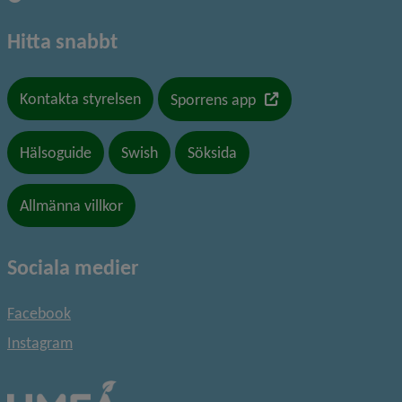
Hitta snabbt
Länk till en annan we
Kontakta styrelsen
Sporrens app
Hälsoguide
Swish
Söksida
Allmänna villkor
Sociala medier
Facebook
Instagram