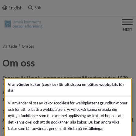
ll innehållet
English
Sök
MENY
nivå i brödsmulenavigeringen
Startsida
Om oss
Om oss
Sporren är Umeå kommuns personalförening sedan 1970. 
Namnet Sporren anknyter både historiskt till den tid då 
Vi använder kakor (cookies) för att skapa en bättre webbplats för
dig!
stadshusområdet var regemente (K4) och till att stimulera, 
sporra personalen till aktiviteter i hälsobefrämjande syfte.
Vi använder vi oss av kakor (cookies) för webbplatsens grundfunktioner
och för att förbättra webbplatsen. Vi vill också kunna erbjuda dig
Medlemskap
nyttiga funktioner som till exempel uppläsning av text. Vi hoppas att
Alla anställda i Umeå kommun är medlemmar i Sporren, det 
det känns okej och att du godkänner alla kakor. Du kan ändra vilka
vill säga alla som är anställda, har arbetat och fått 
kakor som får användas genom att klicka på inställningar.
lönebesked från Umeå kommun sedan 3 månader. 