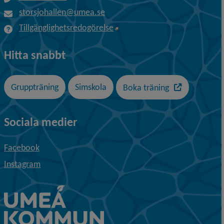
storsjohallen@umea.se
Öppnas i nytt fönster.
Tillgänglighetsredogörelse
Hitta snabbt
Länk till en a
Gruppträning
Simskola
Boka träning
Sociala medier
Facebook
Instagram