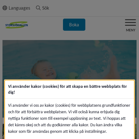
ll innehållet
Languages
Sök
Boka
MENY
Bad och
Vi använder kakor (cookies) för att skapa en bättre webbplats för
dig!
träning för hela familjen
Vi använder vi oss av kakor (cookies) för webbplatsens grundfunktioner
och för att förbättra webbplatsen. Vi vill också kunna erbjuda dig
nyttiga funktioner som till exempel uppläsning av text. Vi hoppas att
det känns okej och att du godkänner alla kakor. Du kan ändra vilka
kakor som får användas genom att klicka på inställningar.