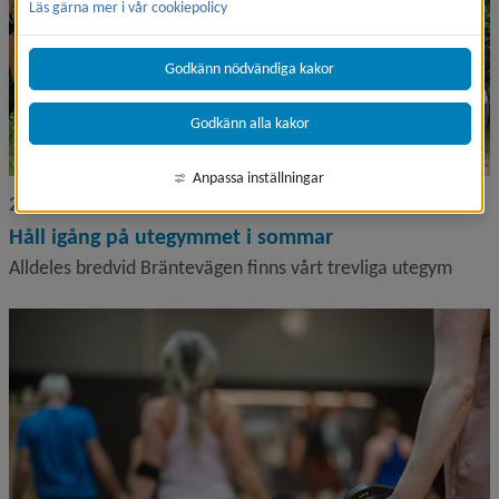
Läs gärna mer i vår cookiepolicy
Godkänn nödvändiga kakor
Godkänn alla kakor
Anpassa inställningar
2026-06-10
Håll igång på utegymmet i sommar
Alldeles bredvid Bräntevägen finns vårt trevliga utegym