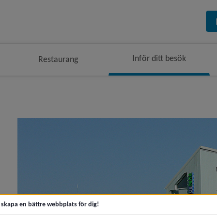
Inför ditt besök
Restaurang
t skapa en bättre webbplats för dig!