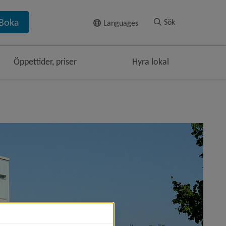
Till innehållet
Boka
Sök
Languages
Öppettider, priser
Hyra lokal