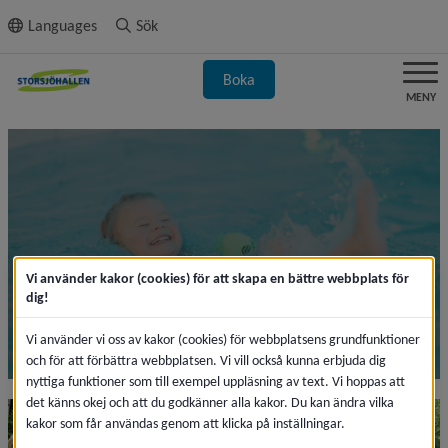
ll innehållet
Languages
Sök
Boka
MENY
Bad och
Vi använder kakor (cookies) för att skapa en bättre webbplats för
dig!
träning för hela familjen
Vi använder vi oss av kakor (cookies) för webbplatsens grundfunktioner
och för att förbättra webbplatsen. Vi vill också kunna erbjuda dig
nyttiga funktioner som till exempel uppläsning av text. Vi hoppas att
det känns okej och att du godkänner alla kakor. Du kan ändra vilka
kakor som får användas genom att klicka på inställningar.