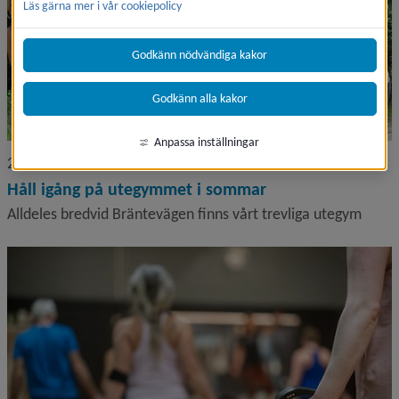
Läs gärna mer i vår cookiepolicy
Godkänn nödvändiga kakor
Godkänn alla kakor
Anpassa inställningar
2026-06-10
Håll igång på utegymmet i sommar
Alldeles bredvid Bräntevägen finns vårt trevliga utegym