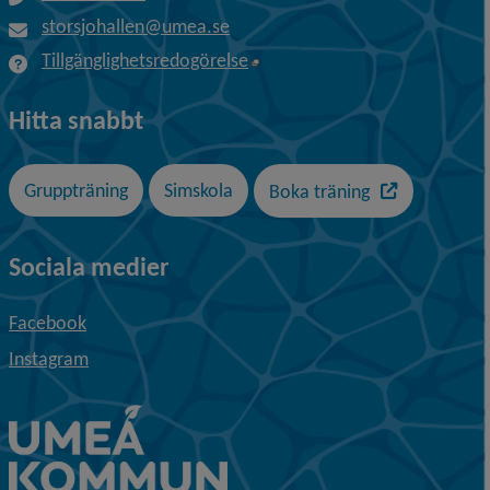
storsjohallen@umea.se
Öppnas i nytt fönster.
Tillgänglighetsredogörelse
Hitta snabbt
Länk till en a
Gruppträning
Simskola
Boka träning
Sociala medier
Facebook
Instagram