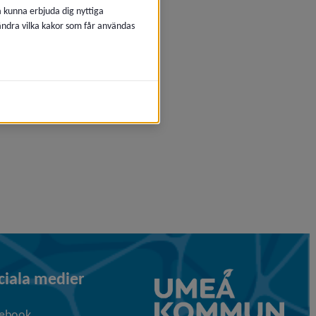
å kunna erbjuda dig nyttiga
 ändra vilka kakor som får användas
ciala medier
ebook