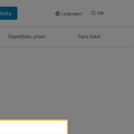
Till innehållet
Boka
Sök
Languages
Öppettider, priser
Hyra lokal