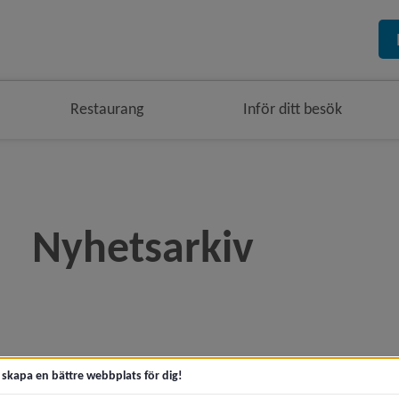
Restaurang
Inför ditt besök
Nyhetsarkiv
era
era
t skapa en bättre webbplats för dig!