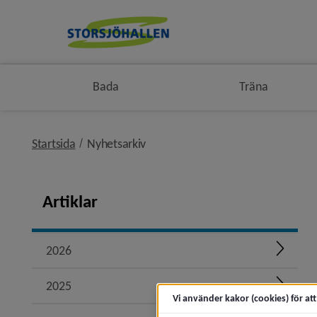
Bada
Träna
nivå i brödsmulenavigeringen
Startsida
Nyhetsarkiv
Artiklar
2026
Expand
2025
Expand
Vi använder kakor (cookies) för at