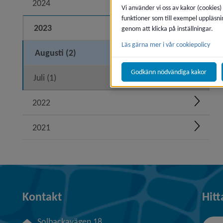
2024
Expand
Vi använder vi oss av kakor (cookies)
funktioner som till exempel uppläsni
2023
Expand
genom att klicka på inställningar.
Läs gärna mer i vår cookiepolicy
Augusti (2)
Godkänn nödvändiga kakor
Juli (1)
2022
Expand
2021
Expand
Kontakt
Hitt
Solbackavägen 18