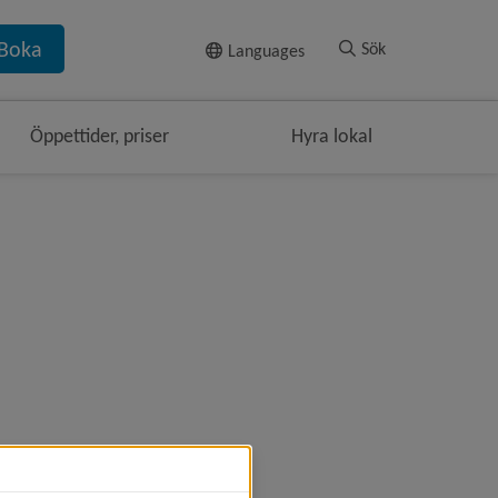
Till innehållet
Boka
Sök
Languages
Öppettider, priser
Hyra lokal