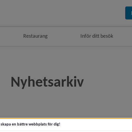
Restaurang
Inför ditt besök
Nyhetsarkiv
era
era
t skapa en bättre webbplats för dig!