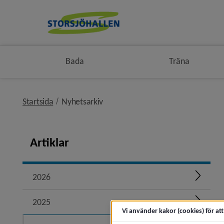
Bada
Träna
nivå i brödsmulenavigeringen
Startsida
Nyhetsarkiv
Artiklar
2026
Expand
2025
Expand
Vi använder kakor (cookies) för at