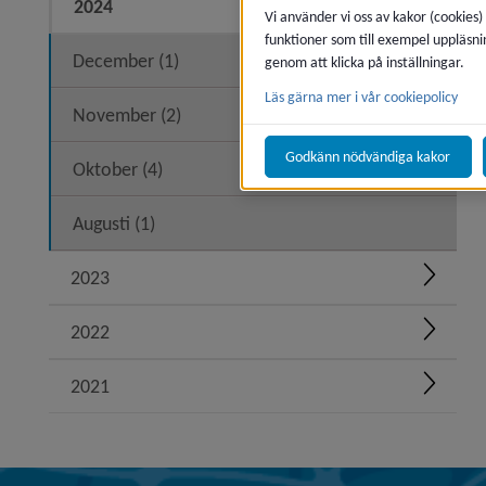
2024
Expand
Vi använder vi oss av kakor (cookies)
funktioner som till exempel uppläsni
December (1)
genom att klicka på inställningar.
Läs gärna mer i vår cookiepolicy
November (2)
Godkänn nödvändiga kakor
Oktober (4)
Augusti (1)
2023
Expand
2022
Expand
2021
Expand