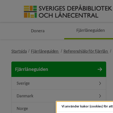
Fjärrlåneguiden
Donera
nivå i brödsmulenavigeringen
ni
Startsida
Fjärrlåneguiden
Referenshjälp för fjärrlån
Fjärrlåneguiden
Sverige
Undermen
Danmark
Undermen
Vi använder kakor (cookies) för at
Norge
Undermen