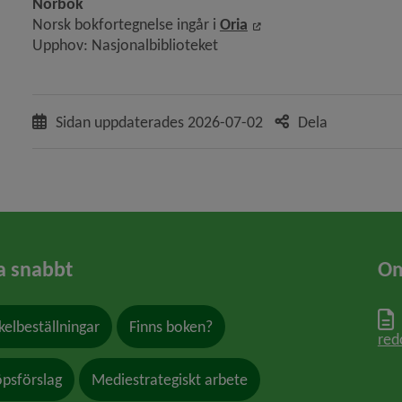
Norbok
Länk till annan webbp
Norsk bokfortegnelse ingår i 
Oria
Upphov: Nasjonalbiblioteket
Sidan uppdaterades
2026-07-02
Dela
a snabbt
Om
kelbeställningar
Finns boken?
red
öpsförslag
Mediestrategiskt arbete