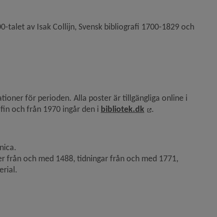
ytt fönster.
0-talet av Isak Collijn, Svensk bibliografi 1700-1829 och 
ts, öppnas i nytt fönster.
Katalogen omfattar i stort sett alla tryckta danska publikationer för perioden. Alla poster är tillgängliga online i 
Länk till annan we
fin och från 1970 ingår den i 
bibliotek.dk
.
er.
nica.
er från och med 1488, tidningar från och med 1771, 
erial.
.
pnas i nytt fönster.