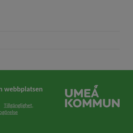
lats, öppnas i nytt fönster.
 webbplatsen
Tillgänglighet,
ogörelse