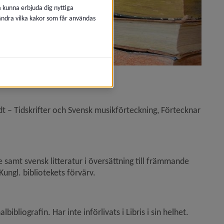
å kunna erbjuda dig nyttiga
 ändra vilka kakor som får användas
 nytt fönster.
t – Tidskrifter och Svensk musikförteckning, Förtecknar 
.
ytt fönster.
 samt svensk litteratur i översättning till främmande 
Kungl. bibliotekets förvärv.
ebbplats, öppnas i nytt fönster.
bibliografin. Har inte införlivats i Libris i sin helhet.