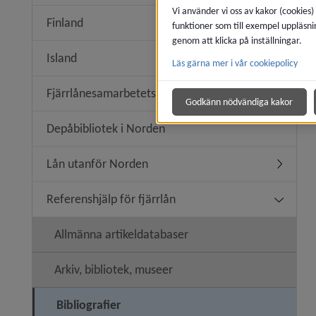
Vi använder vi oss av kakor (cookies)
Finland
funktioner som till exempel uppläsni
Undermen
genom att klicka på inställningar.
Island
Läs gärna mer i vår cookiepolicy
Undermen
Fjärrlånesamarbetets historik
Godkänn nödvändiga kakor
Depåbibliotek i Norden
Lån utanför Norden
Undermen
Referenshjälp för fjärrlån
Undermeny
Allmänna artikeldatabaser
Arkiv, bibliotek, museer
Bibliografier