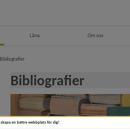
Låna
Om oss
vå i brödsmulenavigeringen
nivå i brödsmulenavigeringen
Bibliografier
Bibliografier
y för Sverige
y för Danmark
t skapa en bättre webbplats för dig!
y för Norge