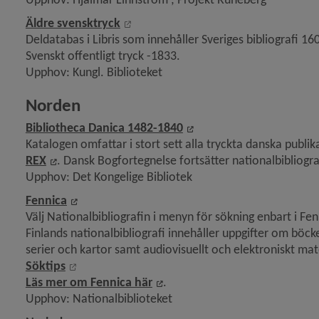
Länk till annan webbplats, öppnas i n
Äldre svensktryck
Deldatabas i Libris som innehåller Sveriges bibliografi 160
Svenskt offentligt tryck -1833.
Upphov: Kungl. Biblioteket
Norden
Länk till annan webbpla
Bibliotheca Danica 1482-1840
Länk till annan webbplats.
Länk till annan webbplats, öppnas i nytt fönster.
REX
. Dansk Bogfortegnelse fortsätter nationalbibliogra
Upphov: Det Kongelige Bibliotek
Länk till annan webbplats, öppnas i nytt fönst
Fennica
Välj Nationalbibliografin i menyn för sökning enbart i Fen
Finlands nationalbibliografi innehåller uppgifter om böck
serier och kartor samt audiovisuellt och elektroniskt mat
Länk till annan webbplats, öppnas i nytt fönster
Söktips
Länk till annan webbplats, öp
Läs mer om Fennica här
.
Upphov: Nationalbiblioteket