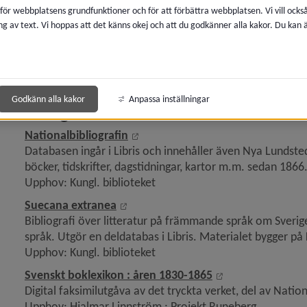
 för webbplatsens grundfunktioner och för att förbättra webbplatsen. Vi vill ocks
ng av text. Vi hoppas att det känns okej och att du godkänner alla kakor. Du kan
y för Finland
y för Island
Godkänn alla kakor
Anpassa inställningar
Sverige
Länk till annan webbplats, öppnas i
Nationalbibliografin
Databasen ingår i Libris och innehåller även Nya Lundsted
y för Lån utanför Norden
böcker, tidskrifter, dagstidningar, kartor m.m. sedan 1866
Upphov: Kungl. biblioteket
 för Referenshjälp för fjärrlån
Länk till annan webbplats, öppnas i n
Suecana extranea
Bibliografi över litteratur på främmande språk om Sverige
språk. Utgör en deldatabas i Libris. Materialet bygger på 
Upphov: Kungl. biblioteket
Länk till annan w
Svenskt boklexikon : åren 1830-1865
Digital faksimilutgåva av det tryckta verket, del av National
Upphov: Hjalmar Linnström ; Projekt Runeberg