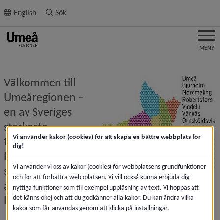
ll innehållet
English
Sök
MENY
Välkommen till 
Umeåregionen – 
en av Sveriges 
starkaste 
Vi använder kakor (cookies) för att skapa en bättre webbplats för
tillväxtregioner. 
dig!
Här samarbetar 
Vi använder vi oss av kakor (cookies) för webbplatsens grundfunktioner
sju kommuner för 
och för att förbättra webbplatsen. Vi vill också kunna erbjuda dig
att främja näringsliv och tillväxt och för bra 
nyttiga funktioner som till exempel uppläsning av text. Vi hoppas att
livsvillkor och samhällsservice.
det känns okej och att du godkänner alla kakor. Du kan ändra vilka
kakor som får användas genom att klicka på inställningar.