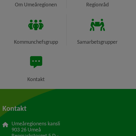
Om Umeåregionen
Regionråd
Kommunchefsgrupp
Samarbetsgrupper
Kontakt
Kontakt
Umeåregionens kansli
903 26 Umeå
Länk till annan webbplats, öppnas i 
Renmarkstorget 5 D