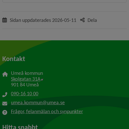
Sidan uppdaterades
2026-05-11
Dela
Kontakt
Umeå kommun
Länk till annan webbplats, öppnas i nytt f
Skolgatan 31A
901 84 Umeå
090-16 10 00
umea.kommun@umea.se
Frågor, felanmälan och synpunkter
Hitta snabbt