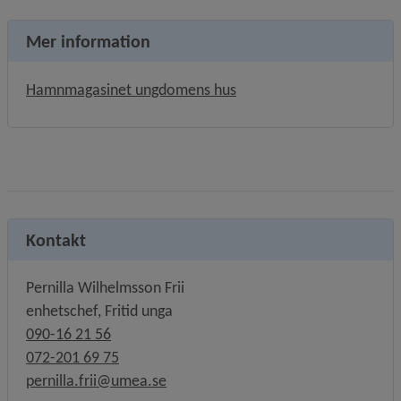
Mer information
Länk till annan webbplats,
Hamnmagasinet ungdomens hus
Kontakt
Pernilla Wilhelmsson Frii
enhetschef, Fritid unga
090-16 21 56
072-201 69 75
pernilla.frii@umea.se