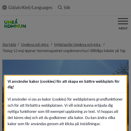
ll innehållet
Giälah/Kieli/Languages
Sök
MENY
nivå i brödsmulenavigeringen
nivå i brödsmulena
Startsida
Uppleva och göra
Nyhetsarkiv Uppleva och göra
niv
Tisdag 12 maj öppnar Hamnmagasinet ungdomens hus i tillfälliga lokaler på Teg
Vi använder kakor (cookies) för att skapa en bättre webbplats för
dig!
Vi använder vi oss av kakor (cookies) för webbplatsens grundfunktioner
och för att förbättra webbplatsen. Vi vill också kunna erbjuda dig
nyttiga funktioner som till exempel uppläsning av text. Vi hoppas att
det känns okej och att du godkänner alla kakor. Du kan ändra vilka
kakor som får användas genom att klicka på inställningar.