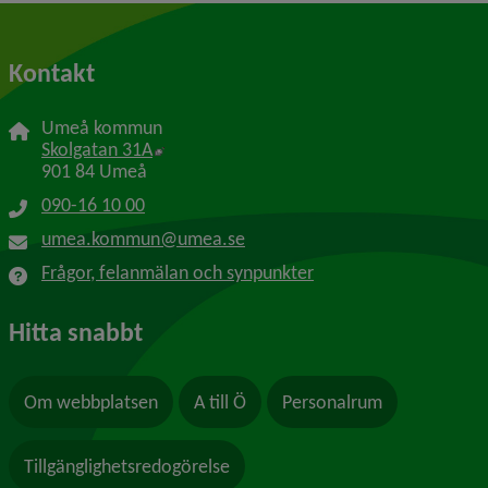
Kontakt
Umeå kommun
Länk till annan webbplats, öppnas i nytt f
Skolgatan 31A
901 84 Umeå
090-16 10 00
umea.kommun@umea.se
Frågor, felanmälan och synpunkter
Hitta snabbt
Om webbplatsen
A till Ö
Personalrum
Tillgänglighetsredogörelse