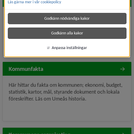
Hitta snabbt
Läs gärna mer i vår cookiepolicy
Möten, protokoll
Kungörelser
Godkänn nödvändiga kakor
Styrande dokument
Statistik
Godkänn alla kakor
Ekonomi, budget
Anpassa inställningar
Kommunfakta
Här hittar du fakta om kommunen; ekonomi, budget,
statistik, kartor, mål, styrande dokument och lokala
föreskrifter. Läs om Umeås historia.