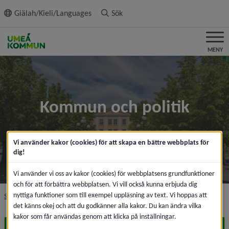
ll innehållet
Giälah/Kieli/Languages
Sök
MENY
Kommun och politik
Vi använder kakor (cookies) för att skapa en bättre webbplats för
dig!
Vi använder vi oss av kakor (cookies) för webbplatsens grundfunktioner
och för att förbättra webbplatsen. Vi vill också kunna erbjuda dig
nyttiga funktioner som till exempel uppläsning av text. Vi hoppas att
nivå i brödsmulenavigeringen
Startsida
Kommun och politik
det känns okej och att du godkänner alla kakor. Du kan ändra vilka
kakor som får användas genom att klicka på inställningar.