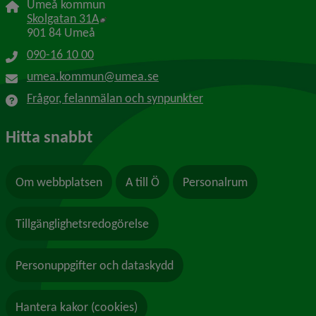
Umeå kommun
Länk till annan webbplats, öppnas i nytt f
Skolgatan 31A
901 84 Umeå
090-16 10 00
umea.kommun@umea.se
Frågor, felanmälan och synpunkter
Hitta snabbt
Om webbplatsen
A till Ö
Personalrum
Tillgänglighetsredogörelse
Personuppgifter och dataskydd
Hantera kakor (cookies)