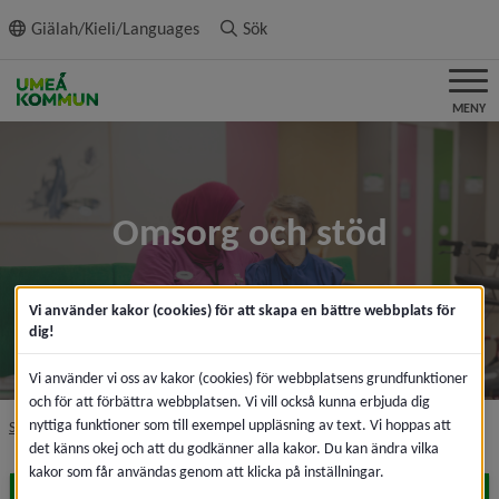
ll innehållet
Giälah/Kieli/Languages
Sök
MENY
Omsorg och stöd
Vi använder kakor (cookies) för att skapa en bättre webbplats för
dig!
Vi använder vi oss av kakor (cookies) för webbplatsens grundfunktioner
och för att förbättra webbplatsen. Vi vill också kunna erbjuda dig
nyttiga funktioner som till exempel uppläsning av text. Vi hoppas att
nivå i brödsmulenavigeringen
Startsida
Omsorg och stöd
det känns okej och att du godkänner alla kakor. Du kan ändra vilka
kakor som får användas genom att klicka på inställningar.