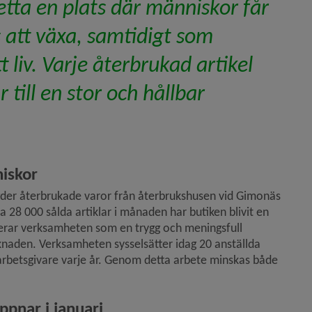
etta en plats där människor får 
er Kvarken)
 att växa, samtidigt som 
 liv. Varje återbrukad artikel 
till en stor och hållbar 
niskor
der återbrukade varor från återbrukshusen vid Gimonäs 
28 000 sålda artiklar i månaden har butiken blivit en 
gerar verksamheten som en trygg och meningsfull 
naden. Verksamheten sysselsätter idag 20 anställda 
 arbetsgivare varje år. Genom detta arbete minskas både 
ppnar i januari