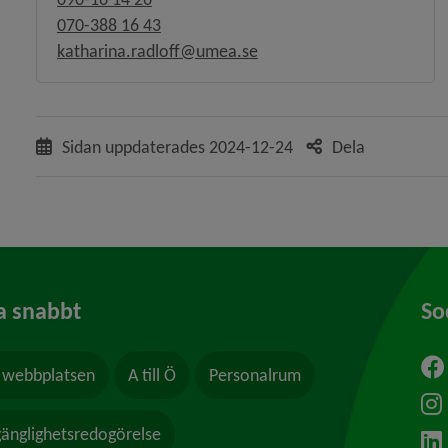
070-388 16 43
katharina.radloff@umea.se
Sidan uppdaterades
2024-12-24
Dela
a snabbt
So
webbplatsen
A till Ö
Personalrum
ytt fönster.
lgänglighetsredogörelse