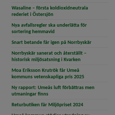
Wasaline – första koldioxidneutrala
(öppnar artikeln Wasaline – f
rederiet i Östersjön
Nya avfallsregler ska underlätta för
(öppnar artikeln Nya avfalls
sortering hemmavid
(öppnar ar
Snart betande får igen på Norrbyskär
Norrbyskär sanerat och återställt –
(öppnar artikeln
historisk miljösatsning i Kvarken
Moa Eriksson Krutrök får Umeå
(öppnar artik
kommuns vetenskapliga pris 2025
Ny rapport: Umeås luft förbättras men
(öppnar artikeln Ny rapport: U
utmaningar finns
(öppnar artike
Returbutiken får Miljöpriset 2024