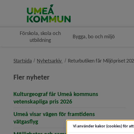
Förskola, skola och
Bygga, bo och miljö
utbildning
nivå i brödsmulenavigeringen
Startsida
Nyhetsarkiv
Returbutiken får Miljöpriset 20
Fler nyheter
Kulturgeograf får Umeå kommuns
(öppnar artikeln Kultur
vetenskapliga pris 2026
Umeå visar vägen för framtidens
(öppnar artikeln Umeå visar vägen för 
vätgasflyg
Vi använder kakor (cookies) för at