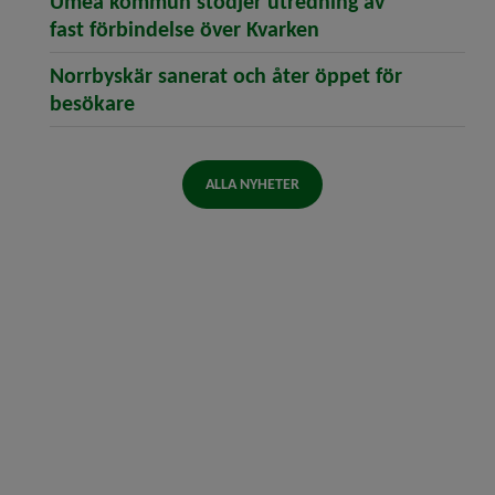
Umeå kommun stödjer utredning av
(öppnar artikeln U
fast förbindelse över Kvarken
Norrbyskär sanerat och åter öppet för
(öppnar artikeln Norrbyskär sanerat oc
besökare
ALLA NYHETER