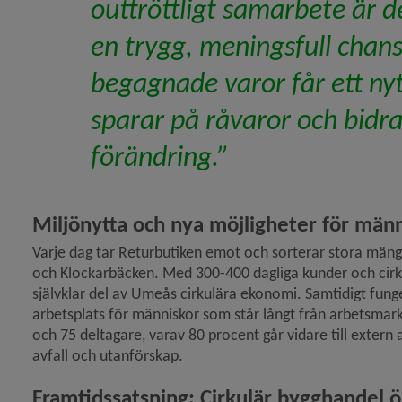
outtröttligt samarbete är d
meå kommun stödjer utredning av fast förbindelse öv
en trygg, meningsfull chans
begagnade varor får ett nytt
h åter öppet för besökare)
sparar på råvaror och bidrar 
förändring.”
Miljönytta och nya möjligheter för män
Varje dag tar Returbutiken emot och sorterar stora mäng
och Klockarbäcken. Med 300-400 dagliga kunder och cirka 
självklar del av Umeås cirkulära ekonomi. Samtidigt fun
arbetsplats för människor som står långt från arbetsmark
och 75 deltagare, varav 80 procent går vidare till extern
avfall och utanförskap.
Framtidssatsning: Cirkulär bygghandel ö