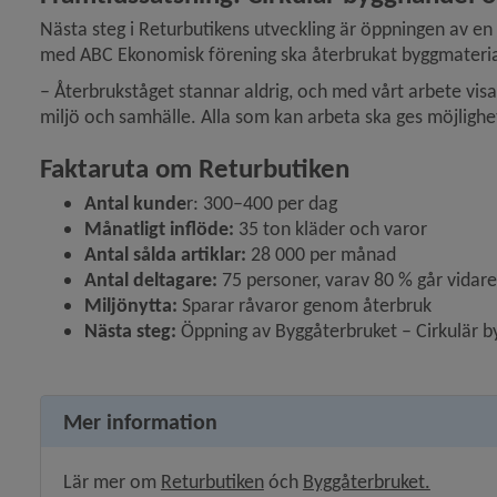
Nästa steg i Returbutikens utveckling är öppningen av en 
med ABC Ekonomisk förening ska återbrukat byggmaterial
– Återbrukståget stannar aldrig, och med vårt arbete visar 
miljö och samhälle. Alla som kan arbeta ska ges möjlighet
Faktaruta om Returbutiken
Antal kunde
r: 300–400 per dag
Månatligt inflöde: 
35 ton kläder och varor
Antal sålda artiklar: 
28 000 per månad
Antal deltagare:
 75 personer, varav 80 % går vidare 
Miljönytta: 
Sparar råvaror genom återbruk
Nästa steg:
 Öppning av Byggåterbruket – Cirkulär b
Mer information
Öppnas i nytt fönster.
Öppnas i
Lär mer om 
Returbutiken
 óch 
Byggåterbruket.