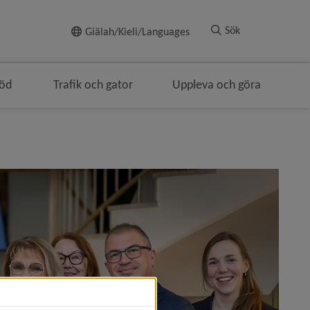
Till innehållet
Sök
Giälah/Kieli/Languages
töd
Trafik och gator
Uppleva och göra