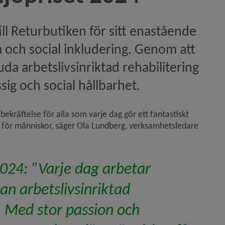
l Returbutiken för sitt enastående 
och social inkludering. Genom att 
da arbetslivsinriktad rehabilitering 
g och social hållbarhet.
 bekräftelse för alla som varje dag gör ett fantastiskt 
sning i Kvarken)
 för människor, säger Ola Lundberg, verksamhetsledare 
liga pris 2025)
2024: ”Varje dag arbetar 
n arbetslivsinriktad 
. Med stor passion och 