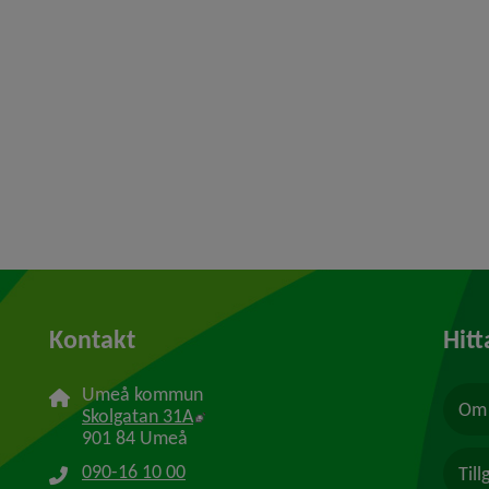
Kontakt
Hitt
Umeå kommun
Om 
Länk till annan webbplats, öppnas i n
Skolgatan 31A
901 84 Umeå
090-16 10 00
Til