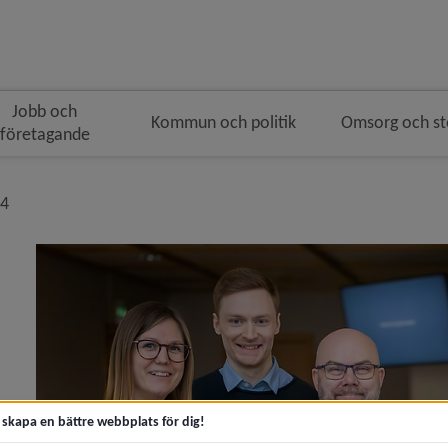
Jobb och
Kommun och politik
Omsorg och s
företagande
nivå i brödsmulenavigeringen
24
geograf får Umeå kommuns vetenskapliga pris 2026)
framtidens vätgasflyg)
t skapa en bättre webbplats för dig!