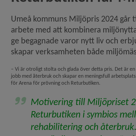
örsta koldioxidneutrala rederiet i Östersjön)
Umeå kommuns Miljöpris 2024 går til
arbete med att kombinera miljönytta 
regler ska underlätta för sortering hemmavid)
ge begagnade varor nytt liv och erbju
tikeln Snart betande får igen på Norrbyskär)
skapar verksamheten både miljömässi
– Vi är otroligt stolta och glada över detta pris. Det är en
 Norrbyskär sanerat och återställt – historisk miljösat
jobb med återbruk och skapar en meningsfull arbetsplats
för Arena för prövning och Returbutiken.
eln Moa Eriksson Krutrök får Umeå kommuns vetenskap
Motivering till Miljöpriset 
meås luft förbättras men utmaningar finns)
Returbutiken i symbios mella
ln Returbutiken får Miljöpriset 2024)
rehabilitering och återbruk