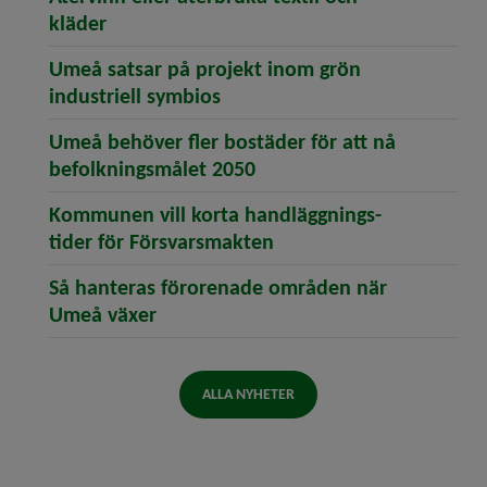
(öppnar artikeln Återvinn eller återbruka t
kläder
Umeå satsar på projekt inom grön
(öppnar artikeln Umeå satsar
industriell symbios
Umeå behöver fler bostäder för att nå
(öppnar artikeln Umeå be
befolkningsmålet 2050
Kommunen vill korta handläggnings­
(öppnar artikeln Kommu
tider för Försvarsmakten
Så hanteras förorenade områden när
(öppnar artikeln Så hanteras föror
Umeå växer
ALLA NYHETER