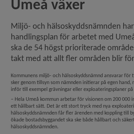
Umeå växer
extil och kläder)
Miljö- och hälsoskyddsnämnden har
 på projekt inom grön industriell symbios)
handlingsplan för arbetet med Umeå
ska de 54 högst prioriterade områdena
höver fler bostäder för att nå befolkningsmålet 2050)
takt med att allt fler områden blir f
nen vill korta handläggnings­tider för Försvarsmakte
Kommunens miljö- och hälsoskyddsnämnd ansvarar för til
sker genom tillsyn som nämnden initierar på egen hand, 
enade områden när Umeå växer)
inför till exempel grävningar eller exploateringsplaner på
– Hela Umeå kommun arbetar för visionen om 200 000 invå
ett hållbart sätt. Det är ett stort tryck med nya exploater
hälsoskyddsnämnden får fler ärenden med koppling till bygg
ökade bostadsbyggandet ska ske både hållbart och säkert,
hälsoskyddsnämnden.