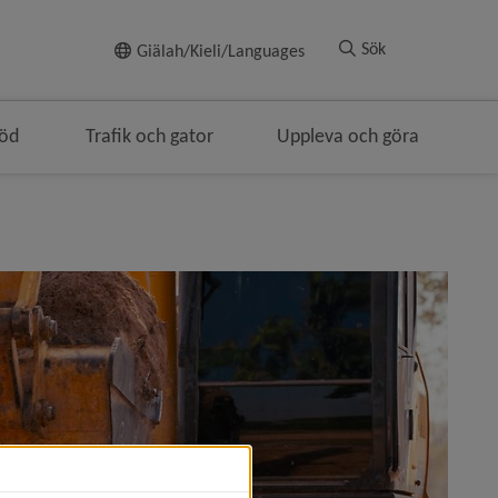
Till innehållet
Sök
Giälah/Kieli/Languages
töd
Trafik och gator
Uppleva och göra
ringen