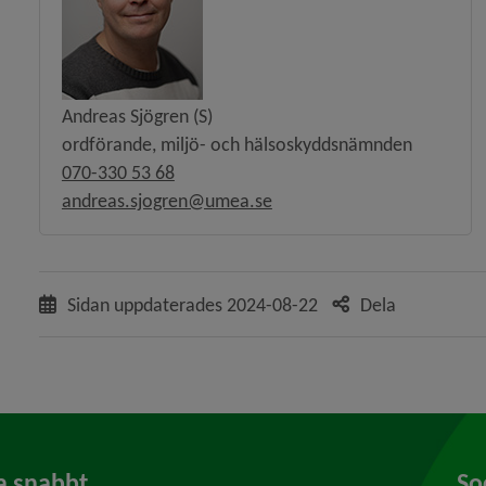
Andreas Sjögren (S)
ordförande, miljö- och hälsoskyddsnämnden
070-330 53 68
andreas.sjogren@umea.se
Sidan uppdaterades
2024-08-22
Dela
a snabbt
So