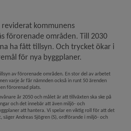
 reviderat kommunens 
s förorenade områden. Till 2030 
 ha fått tillsyn. Och trycket ökar i 
öremål för nya byggplaner.
n)
lsyn av förorenade områden. En stor del av arbetet 
men varje år får nämnden också in runt 50 ärenden 
 en förorenad plats.
nare år 2050 och målet är att tillväxten ska ske på 
ingar och det innebär att även miljö- och 
planer att hantera. Vi spelar en viktig roll för att det 
 säger Andreas Sjögren (S), ordförande i miljö- och 