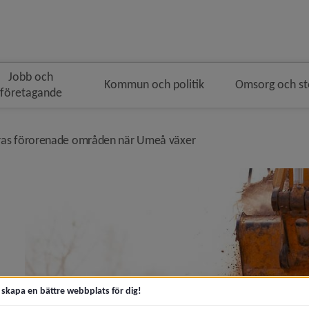
Jobb och
Kommun och politik
Omsorg och s
företagande
gen
smulenavigeringen
nivå i brödsmulenavige
ras förorenade områden när Umeå växer
maningen 2026 – från invasiv till alternativ)
om har eget avlopp)
t skapa en bättre webbplats för dig!