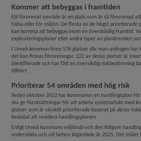
Kommer att bebyggas i framtiden
Ett förorenat område är en plats som är så förorenad at
hälsa eller för miljön. De flesta av de högst prioriterade 
kan komma att bebyggas inom en överskådlig framtid. Varj
exploateringsplaner eller andra typer av planärenden s
I Umeå kommun finns 576 platser där man antingen har ko
det kan finnas föroreningar. 122 av dessa platser är inven
identifierade och har fått en översiktlig riskbedömning b
tillhört.
Prioriterar 54 områden med hög risk
Sedan oktober 2022 har kommunen en handlingsplan för
ska ge förutsättningar för att arbeta systematiskt med k
platser som är särskilt prioriterade baserat på deras ris
beslutat att revidera handlingsplanen.
Enligt Umeå kommuns miljömål och den tidigare handlin
undersökta och vid behov åtgärdade år 2025. Det målet