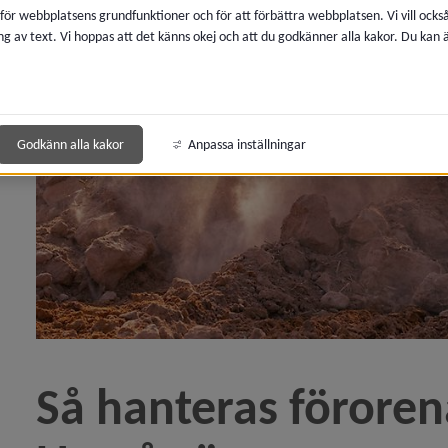
 för webbplatsens grundfunktioner och för att förbättra webbplatsen. Vi vill ocks
ighet i bostaden, äldre vill flytta)
ng av text. Vi hoppas att det känns okej och att du godkänner alla kakor. Du kan
uksdagen 23 maj)
Godkänn alla kakor
Anpassa inställningar
till om förslaget till översikts­plan för Holmsund och 
 Så blir Umeås klimat i framtiden)
 för cirkulär fisk- och räkodling)
äckverkstad flyttar – öppnar för fortsatt stadsutveckl
Så hanteras förore
 prisas för kompetensutveckling)