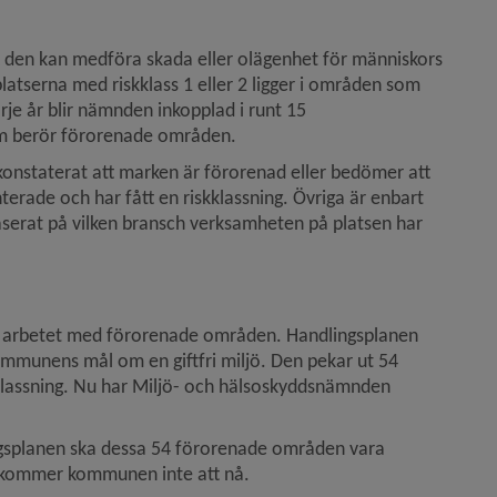
t den kan medföra skada eller olägenhet för människors 
platserna med riskklass 1 eller 2 ligger i områden som 
e år blir nämnden inkopplad i runt 15 
om berör förorenade områden.
nstaterat att marken är förorenad eller bedömer att 
terade och har fått en riskklassning. Övriga är enbart 
aserat på vilken bransch verksamheten på platsen har 
 arbetet med förorenade områden. Handlingsplanen 
ommunens mål om en giftfri miljö. Den pekar ut 54 
kklassning. Nu har Miljö- och hälsoskyddsnämnden 
gsplanen ska dessa 54 förorenade områden vara 
 kommer kommunen inte att nå.