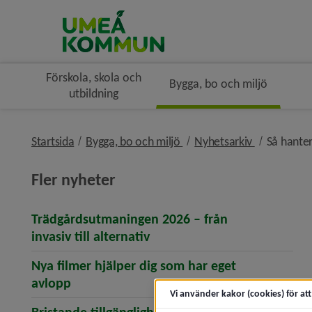
Förskola, skola och
Bygga, bo och miljö
utbildning
nivå i brödsmulenavigerin
nivå i bröd
Startsida
Bygga, bo och miljö
Nyhetsarkiv
Så hante
Fler nyheter
Trädgårdsutmaningen 2026 – från
(öppnar artikeln Trädgårdsut
invasiv till alternativ
Nya filmer hjälper dig som har eget
(öppnar artikeln Nya filmer hjälper dig s
avlopp
Vi använder kakor (cookies) för at