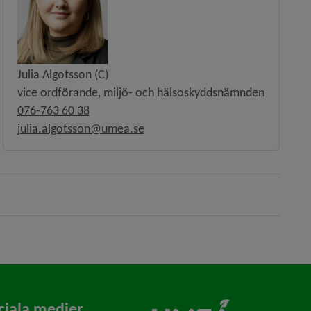
Julia Algotsson (C)
vice ordförande, miljö- och hälsoskyddsnämnden
076-763 60 38
julia.algotsson@umea.se
ciala medier