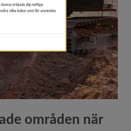
å kunna erbjuda dig nyttiga
 ändra vilka kakor som får användas
Obbola)
ing på Teg)
nade områden när 