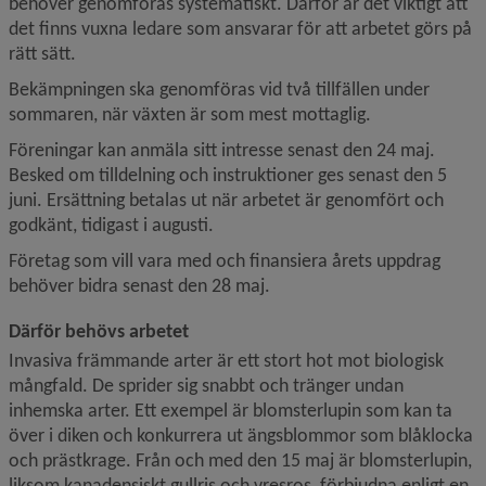
behöver genomföras systematiskt. Därför är det viktigt att 
det finns vuxna ledare som ansvarar för att arbetet görs på 
rätt sätt.
Bekämpningen ska genomföras vid två tillfällen under 
sommaren, när växten är som mest mottaglig.
Föreningar kan anmäla sitt intresse senast den 24 maj. 
Besked om tilldelning och instruktioner ges senast den 5 
juni. Ersättning betalas ut när arbetet är genomfört och 
godkänt, tidigast i augusti.
Företag som vill vara med och finansiera årets uppdrag 
behöver bidra senast den 28 maj.
Därför behövs arbetet
Invasiva främmande arter är ett stort hot mot biologisk 
mångfald. De sprider sig snabbt och tränger undan 
inhemska arter. Ett exempel är blomsterlupin som kan ta 
över i diken och konkurrera ut ängsblommor som blåklocka 
och prästkrage. Från och med den 15 maj är blomsterlupin, 
liksom kanadensiskt gullris och vresros, förbjudna enligt en 