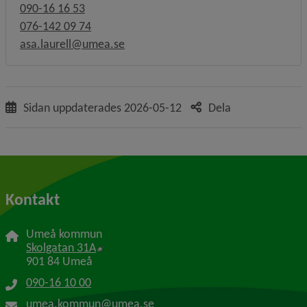
090-16 16 53
076-142 09 74
asa.laurell@umea.se
Sidan uppdaterades
2026-05-12
Dela
Kontakt
Umeå kommun
Länk till annan webbplats, öppnas i nytt f
Skolgatan 31A
901 84 Umeå
090-16 10 00
umea.kommun@umea.se