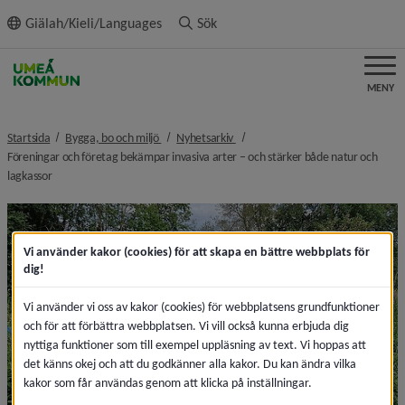
ll innehållet
Giälah/Kieli/Languages
Sök
MENY
nivå i brödsmulenavigeringen
nivå i brödsmulenavigeringen
Startsida
Bygga, bo och miljö
Nyhetsarkiv
Föreningar och företag bekämpar invasiva arter – och stärker både natur och
nivå i brödsmulenavigeringen
lagkassor
Vi använder kakor (cookies) för att skapa en bättre webbplats för
dig!
Vi använder vi oss av kakor (cookies) för webbplatsens grundfunktioner
och för att förbättra webbplatsen. Vi vill också kunna erbjuda dig
nyttiga funktioner som till exempel uppläsning av text. Vi hoppas att
det känns okej och att du godkänner alla kakor. Du kan ändra vilka
kakor som får användas genom att klicka på inställningar.