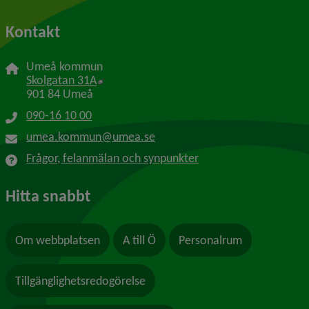
Kontakt
Umeå kommun
Länk till annan webbplats, öppnas i nytt f
Skolgatan 31A
901 84 Umeå
090-16 10 00
umea.kommun@umea.se
Frågor, felanmälan och synpunkter
Hitta snabbt
Om webbplatsen
A till Ö
Personalrum
Tillgänglighetsredogörelse