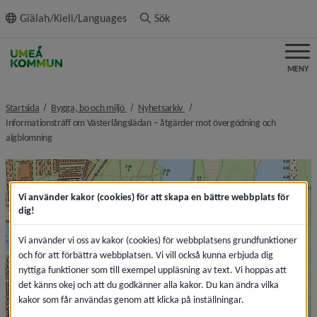
ll innehållet
Giälah/Kieli/Languages
Sök
MENY
nivå i brödsmulenavigeringen
nivå i brödsmulenavigeringen
Startsida
Bygga, bo och miljö
Nyhetsarkiv
Informationsträff om Västerlångslädan – åtgärder mot övergödning och
nivå i brödsmulenavigeringen
algblomning
Vi använder kakor (cookies) för att skapa en bättre webbplats för
dig!
Vi använder vi oss av kakor (cookies) för webbplatsens grundfunktioner
och för att förbättra webbplatsen. Vi vill också kunna erbjuda dig
nyttiga funktioner som till exempel uppläsning av text. Vi hoppas att
det känns okej och att du godkänner alla kakor. Du kan ändra vilka
kakor som får användas genom att klicka på inställningar.