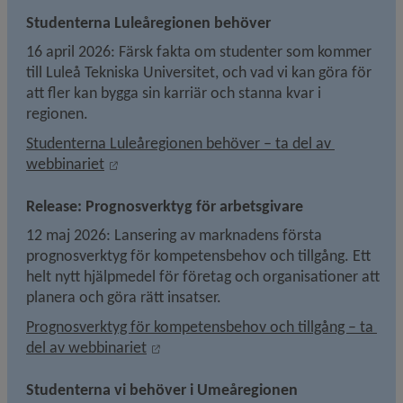
Studenterna Luleåregionen behöver
16 april 2026: Färsk fakta om studenter som kommer 
till Luleå Tekniska Universitet, och vad vi kan göra för 
att fler kan bygga sin karriär och stanna kvar i 
regionen.
Studenterna Luleåregionen behöver – ta del av 
Länk till annan webbplats, öppnas i nytt föns
webbinariet
Release: Prognosverktyg för arbetsgivare
12 maj 2026: Lansering av marknadens första 
prognosverktyg för kompetensbehov och tillgång. Ett 
helt nytt hjälpmedel för företag och organisationer att 
planera och göra rätt insatser.
Prognosverktyg för kompetensbehov och tillgång – ta 
Länk till annan webbplats, öppnas i ny
del av webbinariet
Studenterna vi behöver i Umeåregionen