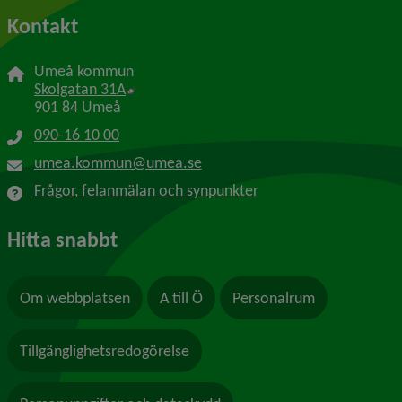
Kontakt
Umeå kommun
Länk till annan webbplats, öppnas i nytt f
Skolgatan 31A
901 84 Umeå
090-16 10 00
umea.kommun@umea.se
Frågor, felanmälan och synpunkter
Hitta snabbt
Om webbplatsen
A till Ö
Personalrum
Tillgänglighetsredogörelse