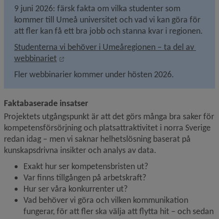
9 juni 2026: färsk fakta om vilka studenter som 
kommer till Umeå universitet och vad vi kan göra för 
att fler kan få ett bra jobb och stanna kvar i regionen.
Studenterna vi behöver i Umeåregionen – ta del av 
Länk till annan webbplats, öppnas i nytt föns
webbinariet
Fler webbinarier kommer under hösten 2026.
Faktabaserade insatser
Projektets utgångspunkt är att det görs många bra saker för 
kompetensförsörjning och platsattraktivitet i norra Sverige 
redan idag – men vi saknar helhetslösning baserat på 
kunskapsdrivna insikter och analys av data.
Exakt hur ser kompetensbristen ut?
Var finns tillgången på arbetskraft?
Hur ser våra konkurrenter ut?
Vad behöver vi göra och vilken kommunikation 
fungerar, för att fler ska välja att flytta hit – och sedan 