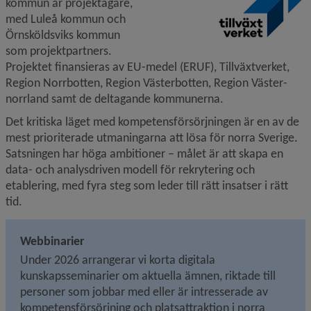
kommun är projekt­ägare, 
med Luleå kommun och 
Örnskölds­viks kommun 
som projekt­partners. 
Projektet finansieras av EU-medel (ERUF), Tillväxt­­verket, 
Region Norrbotten, Region Västerbotten, Region Väster­
norrland samt de deltagande kommunerna.
Det kritiska läget med kompetens­försörjningen är en av de 
mest prioriterade utmaningarna att lösa för norra Sverige. 
Satsningen har höga ambitioner – målet är att skapa en 
data- och analys­driven modell för rekrytering och 
etablering, med fyra steg som leder till rätt insatser i rätt 
tid.
Webbinarier
Under 2026 arrangerar vi korta digitala 
kunskapsseminarier om aktuella ämnen, riktade till 
personer som jobbar med eller är intresserade av 
kompetensförsörjning och platsattraktion i norra 