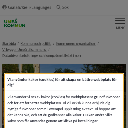
ll innehållet
Giälah/Kieli/Languages
Sök
MENY
nivå i brödsmulenavigeringen
nivå i brödsmulenavi
Startsida
Kommun och politik
Kommunens organisation
nivå i brödsmulenavigeringen
Vi bygger Umeå tillsammans
nivå i brödsmulenavigeringen
Datadriven befolknings- och kompetenstillväxt i norr
Vi använder kakor (cookies) för att skapa en bättre webbplats för
dig!
Vi använder vi oss av kakor (cookies) för webbplatsens grundfunktioner
och för att förbättra webbplatsen. Vi vill också kunna erbjuda dig
nyttiga funktioner som till exempel uppläsning av text. Vi hoppas att
det känns okej och att du godkänner alla kakor. Du kan ändra vilka
kakor som får användas genom att klicka på inställningar.