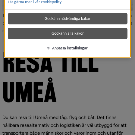
Läs gärna mer i vår cookiepolicy
Tågstationen Umeå Östra är avstigningsplats för de resenärer och
Godkänn nödvändiga kakor
pendlare som ska till Umeå campus, Norrlands universitetssjukhus
eller östra Umeå. Foto: Amanda Sveed.
Godkänn alla kakor
Anpassa inställningar
RESA TILL 
UMEÅ
Du kan resa till Umeå med tåg, flyg och båt. Det finns 
hållbara resealternativ och logistiken är väl utbyggd för att 
transportera både människor och varor inom och utanför 