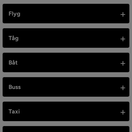
Flyg
Tåg
Båt
Buss
Taxi