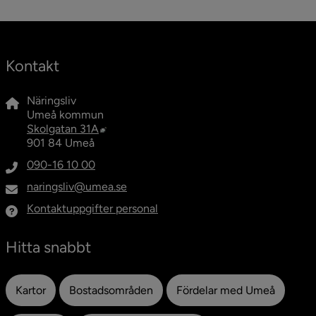
Kontakt
Näringsliv
Umeå kommun
Länk till annan webbplats, öppnas i nytt fö
Skolgatan 31A
901 84 Umeå
090-16 10 00
naringsliv@umea.se
Kontaktuppgifter personal
Hitta snabbt
Kartor
Bostadsområden
Fördelar med Umeå