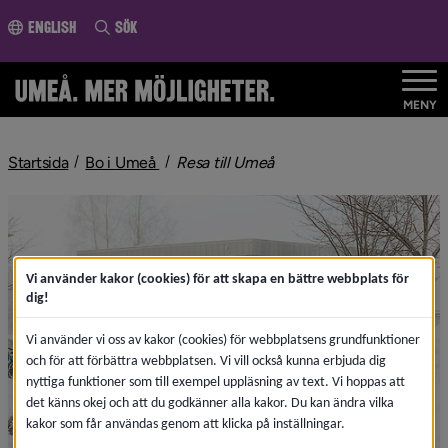
ll innehållet
English
Sök
MENY
nivå i brödsmulenavigeringen
nivå i brödsmulenavigeri
Startsida
Bo i Umeå
Resa till Umeå
Vi använder kakor (cookies) för att skapa en bättre webbplats för
dig!
Vi använder vi oss av kakor (cookies) för webbplatsens grundfunktioner
och för att förbättra webbplatsen. Vi vill också kunna erbjuda dig
nyttiga funktioner som till exempel uppläsning av text. Vi hoppas att
det känns okej och att du godkänner alla kakor. Du kan ändra vilka
kakor som får användas genom att klicka på inställningar.